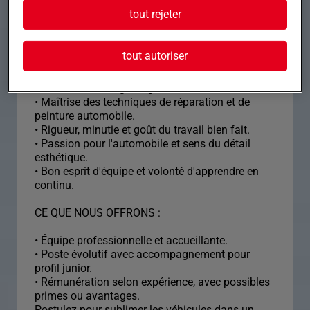
tout rejeter
VOTRE PROFIL : Personne soigneuse, appliquée
et investie, avec :
tout autoriser
• Expérience confirmée sur un poste similaire ou
jeune diplômé en carrosserie peinture avec
alternance ou stages significatifs.
• Maîtrise des techniques de réparation et de
peinture automobile.
• Rigueur, minutie et goût du travail bien fait.
• Passion pour l'automobile et sens du détail
esthétique.
• Bon esprit d'équipe et volonté d'apprendre en
continu.
CE QUE NOUS OFFRONS :
• Équipe professionnelle et accueillante.
• Poste évolutif avec accompagnement pour
profil junior.
• Rémunération selon expérience, avec possibles
primes ou avantages.
Postulez pour sublimer les véhicules dans un