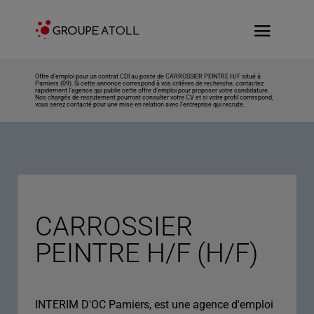
Offre d’emploi pour un contrat CDI au poste de CARROSSIER PEINTRE H/F situé à
Pamiers (09). Si cette annonce correspond à vos critères de recherche, contactez
rapidement l’agence qui publie cette offre d’emploi pour proposer votre candidature.
Nos chargés de recrutement pourront consulter votre CV et si votre profil correspond,
vous serez contacté pour une mise en relation avec l’entreprise qui recrute.
CARROSSIER
PEINTRE H/F (H/F)
INTERIM D'OC Pamiers, est une agence d'emploi