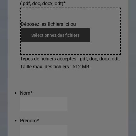
(.pdf,.doc,.docx,.odt)
*
Déposez les fichiers ici ou
Sélectionnez des fichiers
Types de fichiers acceptés : pdf, doc, docx, odt,
Taille max. des fichiers : 512 MB.
Nom
*
Prénom
*