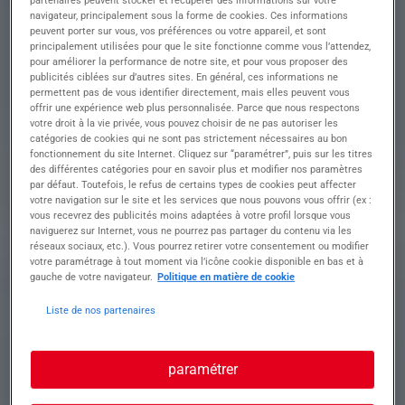
l'équipe d'un atelier professionnel et bien équipé.
navigateur, principalement sous la forme de cookies. Ces informations
VOS MISSIONS : En lien avec le chef d'atelier,
peuvent porter sur vous, vos préférences ou votre appareil, et sont
vous interviendrez sur l'ensemble des opérations
principalement utilisées pour que le site fonctionne comme vous l’attendez,
de réparation et finition :
pour améliorer la performance de notre site, et pour vous proposer des
publicités ciblées sur d’autres sites. En général, ces informations ne
• Réparer ou remplacer les éléments de
permettent pas de vous identifier directement, mais elles peuvent vous
carrosserie endommagés (débosselage,
offrir une expérience web plus personnalisée. Parce que nous respectons
redressage, soudure, masticage).
votre droit à la vie privée, vous pouvez choisir de ne pas autoriser les
• Préparer les surfaces à peindre (ponçage,
catégories de cookies qui ne sont pas strictement nécessaires au bon
apprêt, masquage).
fonctionnement du site Internet. Cliquez sur “paramétrer”, puis sur les titres
• Appliquer les peintures et vernis selon les
des différentes catégories pour en savoir plus et modifier nos paramètres
par défaut. Toutefois, le refus de certains types de cookies peut affecter
procédures (cabine de peinture).
votre navigation sur le site et les services que nous pouvons vous offrir (ex :
• Assurer les finitions, les retouches et les
vous recevrez des publicités moins adaptées à votre profil lorsque vous
contrôles qualité avant restitution.
naviguerez sur Internet, vous ne pourrez pas partager du contenu via les
• Respecter les normes d'hygiène, de sécurité et
réseaux sociaux, etc.). Vous pourrez retirer votre consentement ou modifier
les temps d'intervention.
votre paramétrage à tout moment via l’icône cookie disponible en bas et à
• Travailler en coordination avec les autres
gauche de votre navigateur.
Politique en matière de cookie
techniciens de l'atelier.
Liste de nos partenaires
Profil recherché
paramétrer