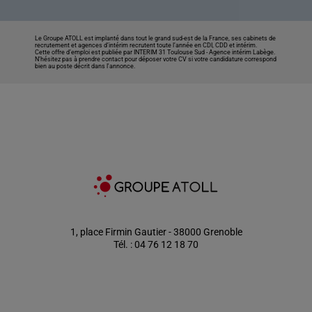
Le Groupe ATOLL est implanté dans tout le grand sud-est de la France, ses cabinets de
recrutement et agences d’intérim recrutent toute l’année en CDI, CDD et intérim.
Cette offre d’emploi est publiée par INTERIM 31 Toulouse Sud -
Agence intérim Labège
.
N’hésitez pas à prendre contact pour déposer votre CV si votre candidature correspond
bien au poste décrit dans l'annonce.
1, place Firmin Gautier - 38000 Grenoble
Tél. : 04 76 12 18 70