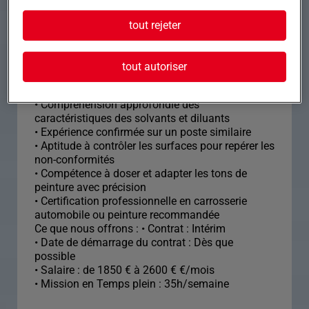
tout rejeter
Formation et expérience Nous recherchons un(e)
Carrossier(ère) Peintre Automobile
expérimenté(e) capable de maîtriser les
tout autoriser
techniques de carrosserie et peinture.
• Compréhension approfondie des
caractéristiques des solvants et diluants
• Expérience confirmée sur un poste similaire
• Aptitude à contrôler les surfaces pour repérer les
non-conformités
• Compétence à doser et adapter les tons de
peinture avec précision
• Certification professionnelle en carrosserie
automobile ou peinture recommandée
Ce que nous offrons : • Contrat : Intérim
• Date de démarrage du contrat : Dès que
possible
• Salaire : de 1850 € à 2600 € €/mois
• Mission en Temps plein : 35h/semaine