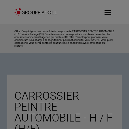
Offre d’emploi pour un contrat Interim au poste de CARROSSIER PEINTRE AUTOMOBILE
- H / F situé à Labège (31). Si cette annonce correspond à vos critères de recherche,
contactez rapidement l’agence qui publie cette offre d’emploi pour proposer votre
candidature. Nos chargés de recrutement pourront consulter votre CV et si votre profil
correspond, vous serez contacté pour une mise en relation avec l’entreprise qui
recrute.
CARROSSIER
PEINTRE
AUTOMOBILE - H / F
(H/F)