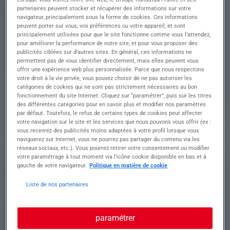
partenaires peuvent stocker et récupérer des informations sur votre
navigateur, principalement sous la forme de cookies. Ces informations
peuvent porter sur vous, vos préférences ou votre appareil, et sont
principalement utilisées pour que le site fonctionne comme vous l’attendez,
Descriptif du poste : Êtes-vous prêt(e) à relever le
pour améliorer la performance de notre site, et pour vous proposer des
défi passionnant de Carrossier Peintre
publicités ciblées sur d’autres sites. En général, ces informations ne
Automobile - H/F dans notre équipe dynamique ?
permettent pas de vous identifier directement, mais elles peuvent vous
Vous interviendrez sur des véhicules pour des
offrir une expérience web plus personnalisée. Parce que nous respectons
tâches de carrosserie et de peinture en atelier.
votre droit à la vie privée, vous pouvez choisir de ne pas autoriser les
catégories de cookies qui ne sont pas strictement nécessaires au bon
• Réaliser les opérations de démontage et
fonctionnement du site Internet. Cliquez sur “paramétrer”, puis sur les titres
montage des pièces de carrosserie
des différentes catégories pour en savoir plus et modifier nos paramètres
• Réparer et ajuster les éléments de carrosserie
par défaut. Toutefois, le refus de certains types de cookies peut affecter
endommagés
votre navigation sur le site et les services que nous pouvons vous offrir (ex :
• Préparer et appliquer les couches de peinture
vous recevrez des publicités moins adaptées à votre profil lorsque vous
sur les surfaces des véhicules
naviguerez sur Internet, vous ne pourrez pas partager du contenu via les
réseaux sociaux, etc.). Vous pourrez retirer votre consentement ou modifier
• Contrôler les surfaces peintes et effectuer les
votre paramétrage à tout moment via l’icône cookie disponible en bas et à
retouches nécessaires
gauche de votre navigateur.
Politique en matière de cookie
• Adapter et doser les tons de peinture selon les
spécificités du véhicule
Liste de nos partenaires
Profil recherché
paramétrer