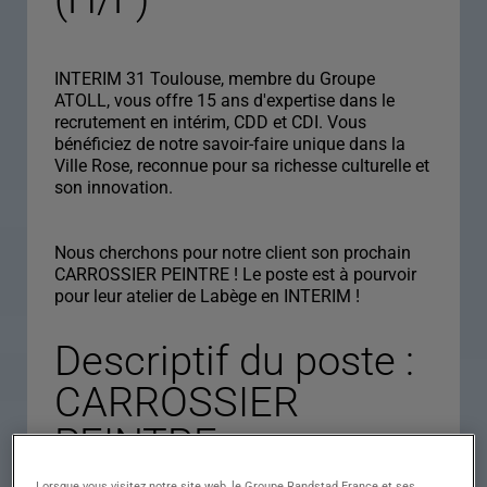
INTERIM 31 Toulouse, membre du Groupe
ATOLL, vous offre 15 ans d'expertise dans le
recrutement en intérim, CDD et CDI. Vous
bénéficiez de notre savoir-faire unique dans la
Ville Rose, reconnue pour sa richesse culturelle et
son innovation.
Nous cherchons pour notre client son prochain
CARROSSIER PEINTRE ! Le poste est à pourvoir
pour leur atelier de Labège en INTERIM !
Descriptif du poste :
CARROSSIER
PEINTRE
AUTOMOBILE - H / F
Lorsque vous visitez notre site web, le Groupe Randstad France et ses