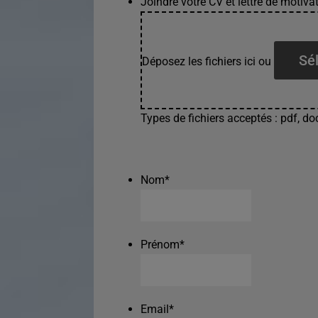
Joindre votre CV et lettre de motivat
Sél
Déposez les fichiers ici ou
Types de fichiers acceptés : pdf, doc
Nom
*
Prénom
*
Email
*