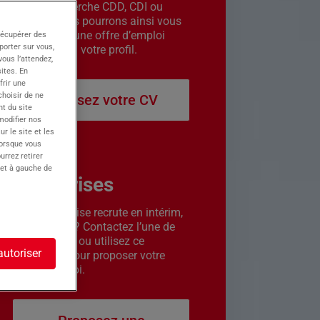
êtes en recherche CDD, CDI ou
intérim. Nous pourrons ainsi vous
contacter si une offre d’emploi
récupérer des
porter sur vous,
correspond à votre profil.
ous l’attendez,
ites. En
frir une
choisir de ne
Déposez votre CV
t du site
 modifier nos
r le site et les
lorsque vous
urrez retirer
 et à gauche de
Entreprises
Votre entreprise recrute en intérim,
CDD ou CDI ? Contactez l’une de
nos agences ou utilisez ce
autoriser
formulaire pour proposer votre
offre d’emploi.