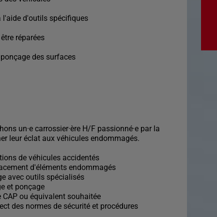
l'aide d'outils spécifiques
 être réparées
t ponçage des surfaces
ons un·e carrossier·ère H/F passionné·e par la
nner leur éclat aux véhicules endommagés.
tions de véhicules accidentés
lacement d'éléments endommagés
e avec outils spécialisés
ge et ponçage
e CAP ou équivalent souhaitée
pect des normes de sécurité et procédures