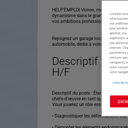
HELP'EMPLOI Voiron, membre du Group
Lorsque vous
dynamisme dans le grand Sud-Est. Prof
informations
vos ambitions professionnelles.
vos préféren
pour améliore
général, ces
Rejoignez un garage local à Charnècles
expérience w
pas autorise
automobile, dédié à votre service.
Internet. Cli
paramètres pa
Descriptif du p
services que
naviguerez su
votre consen
H/F
votre navigat
Liste de n
Descriptif du poste : Êtes-vous prêt(e
chefs-d'œuvre en tant que CARROSSI
para
Vous jouerez un rôle essentiel dans la
• Diagnostiquer les déformations de
• Démonter les éléments endommagés