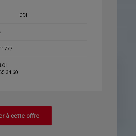
CDI
)
°1777
LOI
 65 34 60
er à cette offre