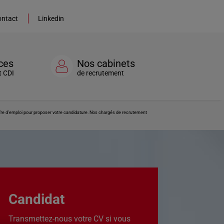
ntact
Linkedin
ces
Nos cabinets
t CDI
de recrutement
ffre d’emploi pour proposer votre candidature. Nos chargés de recrutement
Candidat
Transmettez-nous votre CV si vous