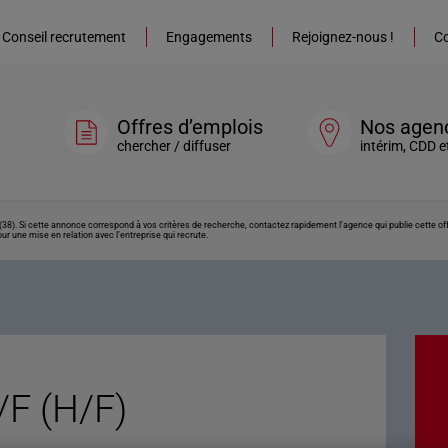
Conseil recrutement
Engagements
Rejoignez-nous !
Co
Offres d’emplois
Nos agen
chercher / diffuser
intérim, CDD e
(38). Si cette annonce correspond à vos critères de recherche, contactez rapidement l’agence qui publie cette o
ur une mise en relation avec l’entreprise qui recrute.
F (H/F)