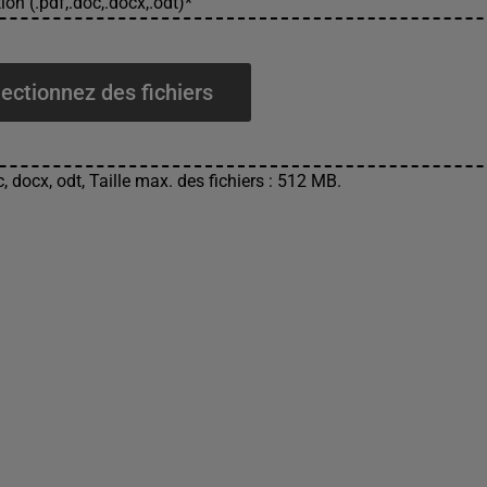
ion (.pdf,.doc,.docx,.odt)
*
ectionnez des fichiers
, docx, odt, Taille max. des fichiers : 512 MB.