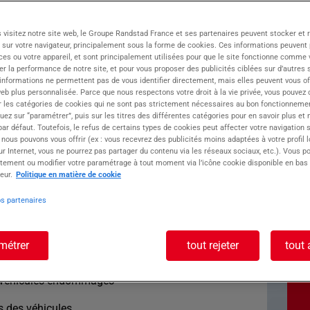
e ATOLL, relie talents et employeurs avec
 visitez notre site web, le Groupe Randstad France et ses partenaires peuvent stocker et 
itez d'un réseau sans limites, ouvert à toutes
 sur votre navigateur, principalement sous la forme de cookies. Ces informations peuvent 
ces ou votre appareil, et sont principalement utilisées pour que le site fonctionne comme v
r la performance de notre site, et pour vous proposer des publicités ciblées sur d’autres s
 informations ne permettent pas de vous identifier directement, mais elles peuvent vous of
 spécialisé en entretien et réparation
eb plus personnalisée. Parce que nous respectons votre droit à la vie privée, vous pouvez 
r les catégories de cookies qui ne sont pas strictement nécessaires au bon fonctionnemen
quez sur “paramétrer”, puis sur les titres des différentes catégories pour en savoir plus et
r défaut. Toutefois, le refus de certains types de cookies peut affecter votre navigation su
oste : CARROSSIER
 nous pouvons vous offrir (ex : vous recevrez des publicités moins adaptées à votre profil 
r Internet, vous ne pourrez pas partager du contenu via les réseaux sociaux, etc.). Vous po
tement ou modifier votre paramétrage à tout moment via l’icône cookie disponible en bas
eur.
Politique en matière de cookie
os partenaires
) à transformer des véhicules accidentés en
ER H/F ?
métrer
tout rejeter
tout 
 réparation et la remise en état de véhicules.
s véhicules endommagés
 des véhicules