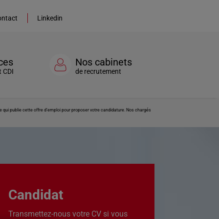
ntact
Linkedin
ces
Nos cabinets
t CDI
de recrutement
qui publie cette offre d’emploi pour proposer votre candidature. Nos chargés
Candidat
Transmettez-nous votre CV si vous