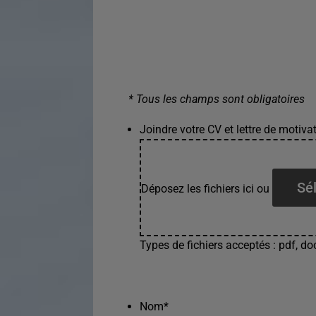
* Tous les champs sont obligatoires
Joindre votre CV et lettre de motivat
Sél
Déposez les fichiers ici ou
Types de fichiers acceptés : pdf, doc
Nom
*