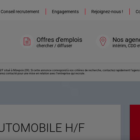
Conseil recrutement
Engagements
Rejoignez-nous !
Co
Offres d’emplois
Nos agen
chercher / diffuser
intérim, CDD e
situé à Mirepoix (09). Si cette annonce correspond à vos critères de recherche, contactez rapidement l’agence 
erez contacté pour une mise en relation avec l’entreprise qui recrute.
UTOMOBILE H/F