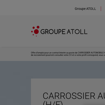
Groupe ATOLL
Offre d’emploi pour un contrat Interim au poste de CARROSSIER AUTOMOBILE H/F 
de recrutement pourront consulter votre CV et si votre profil correspond, vous s
CARROSSIER A
(H/F)