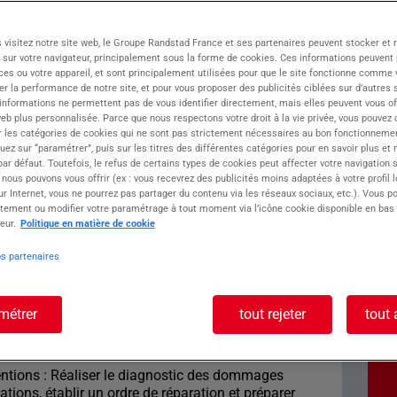
 visitez notre site web, le Groupe Randstad France et ses partenaires peuvent stocker et 
 sur votre navigateur, principalement sous la forme de cookies. Ces informations peuvent 
 d'emploi spécialisée dans le recrutement.
ces ou votre appareil, et sont principalement utilisées pour que le site fonctionne comme v
u accompagne ses clients et collaborateurs
r la performance de notre site, et pour vous proposer des publicités ciblées sur d’autres s
'activités : industrie, tertiaire, BTP, logistique,
 informations ne permettent pas de vous identifier directement, mais elles peuvent vous of
re bassin d'emploi, notre agence met son
eb plus personnalisée. Parce que nous respectons votre droit à la vie privée, vous pouvez 
r les catégories de cookies qui ne sont pas strictement nécessaires au bon fonctionnemen
quez sur “paramétrer”, puis sur les titres des différentes catégories pour en savoir plus et
r défaut. Toutefois, le refus de certains types de cookies peut affecter votre navigation su
 nous pouvons vous offrir (ex : vous recevrez des publicités moins adaptées à votre profil 
oste : CARROSSIER
r Internet, vous ne pourrez pas partager du contenu via les réseaux sociaux, etc.). Vous po
tement ou modifier votre paramétrage à tout moment via l’icône cookie disponible en bas
eur.
Politique en matière de cookie
/F
os partenaires
ossier autonome, la mission principale est de
métrer
tout rejeter
tout 
 et responsable les travaux de carrosserie, de
itution, en garantissant qualité, sécurité et
ventions : Réaliser le diagnostic des dommages
ations, établir un ordre de réparation et préparer