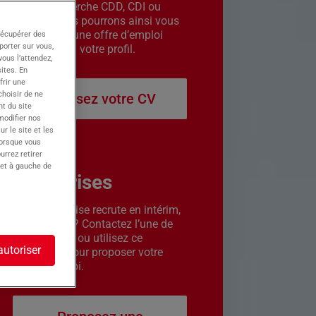
êtes en recherche CDD, CDI ou
intérim. Nous pourrons ainsi vous
contacter si une offre d’emploi
récupérer des
porter sur vous,
correspond à votre profil.
ous l’attendez,
ites. En
frir une
choisir de ne
Déposez votre CV
t du site
 modifier nos
r le site et les
lorsque vous
urrez retirer
 et à gauche de
Entreprises
Votre entreprise recrute en intérim,
CDD ou CDI ? Contactez l’une de
nos agences ou utilisez ce
autoriser
formulaire pour proposer votre
offre d’emploi.