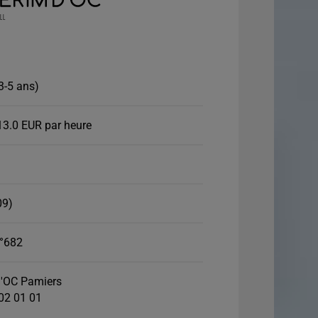
3-5 ans)
13.0 EUR par heure
09)
°682
'OC Pamiers
 02 01 01