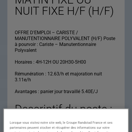
NUIT FIXE H/F (H/F)
OFFRE D'EMPLOI – CARISTE /
MANUTENTIONNAIRE POLYVALENT (H/F) Poste
à pourvoir : Cariste – Manutentionnaire
Polyvalent
Horaires : 4H-12H OU 20H30-5H00
Rémunération : 12.63/h et majoration nuit
3.11e/h
Avantages : panier jour travaillé 5.40E/J
Descriptif du poste :
CARISTE
Lorsque vous visitez notre site web, le Groupe Randstad France et ses
MANUTENTIONNAI
partenaires peuvent stocker et récupérer des informations sur votre