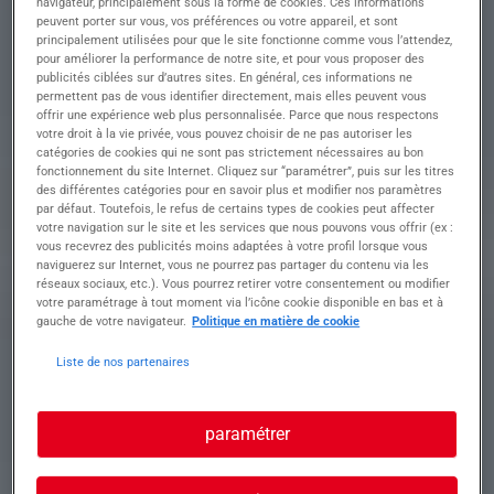
navigateur, principalement sous la forme de cookies. Ces informations
peuvent porter sur vous, vos préférences ou votre appareil, et sont
RE CACES 1 3
principalement utilisées pour que le site fonctionne comme vous l’attendez,
pour améliorer la performance de notre site, et pour vous proposer des
MATIN FIXE OU
publicités ciblées sur d’autres sites. En général, ces informations ne
permettent pas de vous identifier directement, mais elles peuvent vous
NUIT FIXE H/F
offrir une expérience web plus personnalisée. Parce que nous respectons
votre droit à la vie privée, vous pouvez choisir de ne pas autoriser les
catégories de cookies qui ne sont pas strictement nécessaires au bon
fonctionnement du site Internet. Cliquez sur “paramétrer”, puis sur les titres
des différentes catégories pour en savoir plus et modifier nos paramètres
Descriptif du poste : Nous recherchons un cariste
par défaut. Toutefois, le refus de certains types de cookies peut affecter
manutentionnaire polyvalent titulaire des CACES
votre navigation sur le site et les services que nous pouvons vous offrir (ex :
1 et 3
vous recevrez des publicités moins adaptées à votre profil lorsque vous
naviguerez sur Internet, vous ne pourrez pas partager du contenu via les
réseaux sociaux, etc.). Vous pourrez retirer votre consentement ou modifier
Vous interviendrez sur diverses missions de
votre paramétrage à tout moment via l’icône cookie disponible en bas et à
manutention manuelle et conduite d'engins de
gauche de votre navigateur.
Politique en matière de cookie
levage ( chargement déchargement mise en
stock)
Liste de nos partenaires
Vos missions principales :
• Réceptionner, déplacer et stocker les
marchandises à l'aide des chariots CACES 1 et 3
paramétrer
• Charger et décharger les camions
• Assurer la préparation des commandes selon
les procédures internes