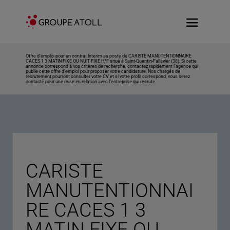
Offre d’emploi pour un contrat Interim au poste de CARISTE MANUTENTIONNAIRE
CACES 1 3 MATIN FIXE OU NUIT FIXE H/F situé à Saint-Quentin-Fallavier (38). Si cette
annonce correspond à vos critères de recherche, contactez rapidement l’agence qui
publie cette offre d’emploi pour proposer votre candidature. Nos chargés de
recrutement pourront consulter votre CV et si votre profil correspond, vous serez
contacté pour une mise en relation avec l’entreprise qui recrute.
CARISTE
MANUTENTIONNAI
RE CACES 1 3
MATIN FIXE OU