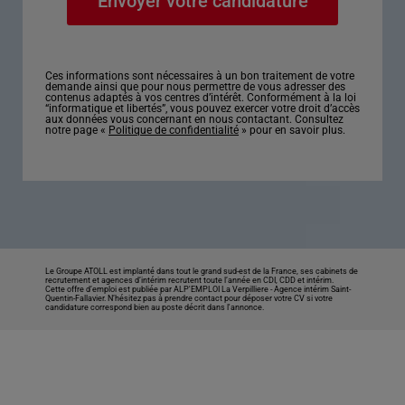
Ces informations sont nécessaires à un bon traitement de votre
demande ainsi que pour nous permettre de vous adresser des
contenus adaptés à vos centres d’intérêt. Conformément à la loi
“informatique et libertés”, vous pouvez exercer votre droit d’accès
aux données vous concernant en nous contactant. Consultez
notre page «
Politique de confidentialité
» pour en savoir plus.
Le Groupe ATOLL est implanté dans tout le grand sud-est de la France, ses cabinets de
recrutement et agences d’intérim recrutent toute l’année en CDI, CDD et intérim.
Cette offre d’emploi est publiée par ALP'EMPLOI La Verpilliere -
Agence intérim Saint-
Quentin-Fallavier
. N’hésitez pas à prendre contact pour déposer votre CV si votre
candidature correspond bien au poste décrit dans l'annonce.