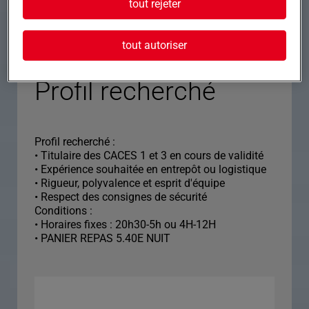
tout rejeter
• Participer à la manutention manuelle
• Veiller à la propreté et à la sécurité de la zone de
travail
tout autoriser
Profil recherché
Profil recherché :
• Titulaire des CACES 1 et 3 en cours de validité
• Expérience souhaitée en entrepôt ou logistique
• Rigueur, polyvalence et esprit d'équipe
• Respect des consignes de sécurité
Conditions :
• Horaires fixes : 20h30-5h ou 4H-12H
• PANIER REPAS 5.40E NUIT