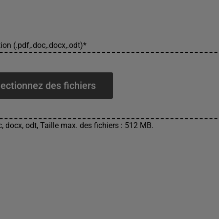
ion (.pdf,.doc,.docx,.odt)
*
ectionnez des fichiers
, docx, odt, Taille max. des fichiers : 512 MB.