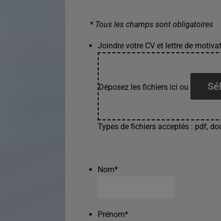
* Tous les champs sont obligatoires
Joindre votre CV et lettre de motivat
Sél
Déposez les fichiers ici ou
Types de fichiers acceptés : pdf, doc
Nom
*
Prénom
*