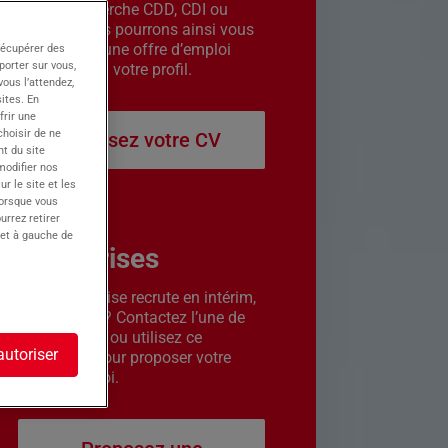
êtes en recherche CDD, CDI ou
intérim. Nous pourrons ainsi vous
contacter si une offre d’emploi
récupérer des
porter sur vous,
correspond à votre profil.
ous l’attendez,
ites. En
frir une
choisir de ne
Déposez votre CV
t du site
 modifier nos
r le site et les
lorsque vous
urrez retirer
 et à gauche de
Entreprises
Votre entreprise recrute en intérim,
CDD ou CDI ? Contactez l’une de
nos agences ou utilisez ce
autoriser
formulaire pour proposer votre
offre d’emploi.