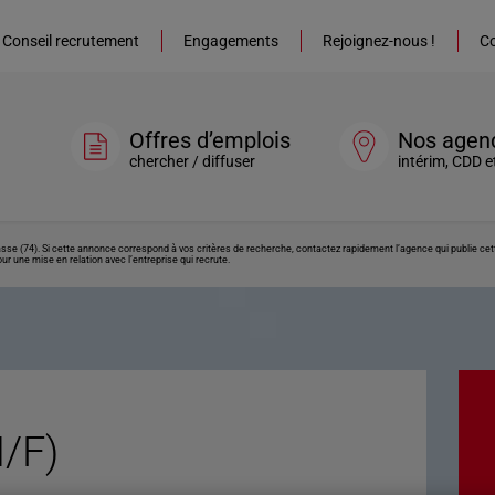
Conseil recrutement
Engagements
Rejoignez-nous !
Co
Offres d’emplois
Nos agen
chercher / diffuser
intérim, CDD e
sse (74). Si cette annonce correspond à vos critères de recherche, contactez rapidement l’agence qui publie ce
ur une mise en relation avec l’entreprise qui recrute.
/F)