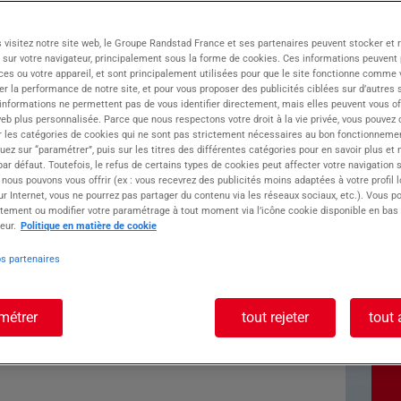
DD-CDI) vous accompagne depuis 30 ans dans
 visitez notre site web, le Groupe Randstad France et ses partenaires peuvent stocker et 
eur du travail temporaire, nous sommes sans
 sur votre navigateur, principalement sous la forme de cookies. Ces informations peuvent 
nts !
ces ou votre appareil, et sont principalement utilisées pour que le site fonctionne comme v
e compte de notre client, enseigne spécialisée
r la performance de notre site, et pour vous proposer des publicités ciblées sur d’autres s
 informations ne permettent pas de vous identifier directement, mais elles peuvent vous of
eb plus personnalisée. Parce que nous respectons votre droit à la vie privée, vous pouvez 
r les catégories de cookies qui ne sont pas strictement nécessaires au bon fonctionnemen
quez sur “paramétrer”, puis sur les titres des différentes catégories pour en savoir plus et
r défaut. Toutefois, le refus de certains types de cookies peut affecter votre navigation su
 nous pouvons vous offrir (ex : vous recevrez des publicités moins adaptées à votre profil 
r Internet, vous ne pourrez pas partager du contenu via les réseaux sociaux, etc.). Vous po
oste : CARISTE H/F
tement ou modifier votre paramétrage à tout moment via l’icône cookie disponible en bas
eur.
Politique en matière de cookie
os partenaires
tique, vos missions principales seront :-
métrer
tout rejeter
tout 
epôt