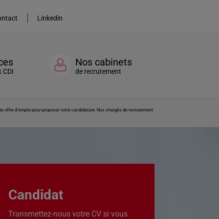
ntact
Linkedin
ces
Nos cabinets
t CDI
de recrutement
tte offre d’emploi pour proposer votre candidature. Nos chargés de recrutement
Candidat
Transmettez-nous votre CV si vous