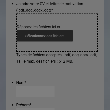
Joindre votre CV et lettre de motivation
(.pdf,.doc,.docx,.odt)
*
Déposez les fichiers ici ou
Sélectionnez des fichiers
Types de fichiers acceptés : pdf, doc, docx, odt,
Taille max. des fichiers : 512 MB.
Nom
*
Prénom
*