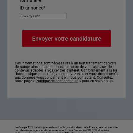
formulaire.
ID annonce
*
Ces informations sont nécessaires à un bon traitement de votre
demande ainsi que pour nous permettre de vous adresser des
contenus adaptés à vos centres d’intérêt. Conformément à la loi
“informatique et libertés”, vous pouvez exercer votre droit d’accès
aux données vous concernant en nous contactant. Consultez
notre page «
Politique de confidentialité
» pour en savoir plus.
Le Groupe ATOLL est implanté dans tout le grand sud-est de la France, ses cabinets de
recrutement et agences d’intérim recrutent toute l’année en CDI, CDD et intérim.