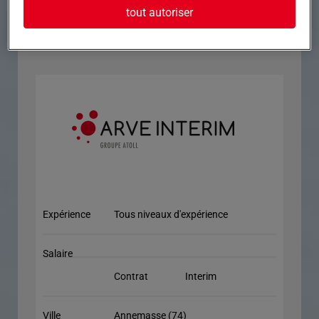
règles de sécurité
tout autoriser
Vous avez de bonne facultés d'adaptation afin de
vous intégrer rapidement sur des chantiers variés
Expérience
Tous niveaux d'expérience
Salaire
Contrat
Interim
Ville
Annemasse (74)