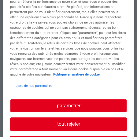
pour améliorer la performance de notre site, et pour vous proposer des
la maintenance du réseau de distribution d'eau
publicités ciblées sur d’autres sites. En général, ces informations ne
potable et d'évacuation des eaux usées.
permettent pas de vous identifier directement, mais elles peuvent vous
offrir une expérience web plus personnalisée. Parce que nous respectons
votre droit à la vie privée, vous pouvez choisir de ne pas autoriser les
Dans ce cadre et sous la responsabilité du chef
catégories de cookies qui ne sont pas strictement nécessaires au bon
d'équipe, vos missions principales seront :
fonctionnement du site Internet. Cliquez sur “paramétrer”, puis sur les titres
des différentes catégories pour en savoir plus et modifier nos paramètres
-L'installation des conduites,
par défaut. Toutefois, le refus de certains types de cookies peut affecter
-La pose des raccordements
votre navigation sur le site et les services que nous pouvons vous offrir (ex :
- L'aménagements des ouvertures ou regards
vous recevrez des publicités moins adaptées à votre profil lorsque vous
pour effectuer les opérations de maintenance
naviguerez sur Internet, vous ne pourrez pas partager du contenu via les
corrective ou préventive
réseaux sociaux, etc.). Vous pourrez retirer votre consentement ou modifier
votre paramétrage à tout moment via l’icône cookie disponible en bas et à
-La remise en état de la voirie...
gauche de votre navigateur.
Politique en matière de cookie
Liste de nos partenaires
Profil recherché
paramétrer
Vous avez déjà une expérience sur le même
poste d'au moins 2 ans
tout rejeter
Vous avez l'esprit d'équipe, vous apprécié
travailler à l'extérieur et vous avez le soucis des