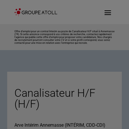
Offre d’emploi pour un contrat Interim au poste de Canalisateur H/F situé à Annemasse
(74). Si cette annonce correspond à vos critères de recherche, contactez rapidement
l’agence qui publie cette offre d’emploi pour proposer votre candidature. Nos chargés
de recrutement pourront consulter votre CV et si votre profil correspond, vous serez
contacté pour une mise en relation avec l’entreprise qui recrute.
Canalisateur H/F
(H/F)
Arve Intérim Annemasse (INTÉRIM, CDD-CDI)