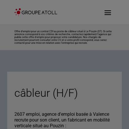
Offre d’emploi pour un contrat CDI au poste de câbleur situé à Le Pouzin (07). Si cette
annonce correspond à vos critères de recherche, contactez rapidement l’agence qui
publie cette offre d’emploi pour proposer votre candidature. Nos chargés de
recrutement pourront consulter votre CV et si votre profil correspond, vous serez
contacté pour une mise en relation avec l’entreprise qui recrute.
câbleur (H/F)
2607 emploi, agence d'emploi basée à Valence
recrute pour son client, un fabricant en mobilité
verticale situé au Pouzin :