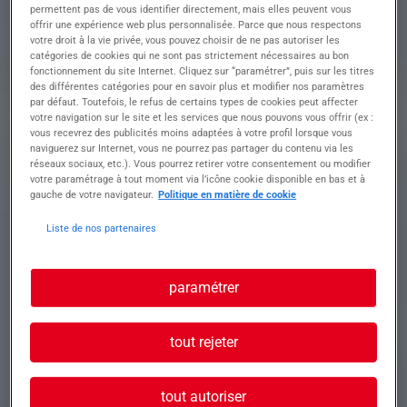
permettent pas de vous identifier directement, mais elles peuvent vous
offrir une expérience web plus personnalisée. Parce que nous respectons
votre droit à la vie privée, vous pouvez choisir de ne pas autoriser les
Profil recherché
catégories de cookies qui ne sont pas strictement nécessaires au bon
fonctionnement du site Internet. Cliquez sur “paramétrer”, puis sur les titres
des différentes catégories pour en savoir plus et modifier nos paramètres
par défaut. Toutefois, le refus de certains types de cookies peut affecter
votre navigation sur le site et les services que nous pouvons vous offrir (ex :
Profil recherché:
vous recevrez des publicités moins adaptées à votre profil lorsque vous
• Maitriser la lecture de schémas électriques
naviguerez sur Internet, vous ne pourrez pas partager du contenu via les
• Savoir réaliser des connexions électriques
réseaux sociaux, etc.). Vous pourrez retirer votre consentement ou modifier
votre paramétrage à tout moment via l’icône cookie disponible en bas et à
• Rigueur, polyvalence et agilité
gauche de votre navigateur.
Politique en matière de cookie
• Capacité à partager et transmettre
• Habilitations électriques à jour
Liste de nos partenaires
Contrat interim vue embauche, horaires 8h/12h-
13h/16h
Salaire selon profil
paramétrer
tout rejeter
tout autoriser