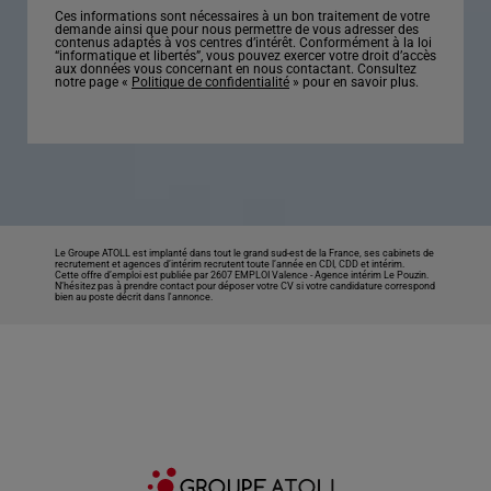
Ces informations sont nécessaires à un bon traitement de votre
demande ainsi que pour nous permettre de vous adresser des
contenus adaptés à vos centres d’intérêt. Conformément à la loi
“informatique et libertés”, vous pouvez exercer votre droit d’accès
aux données vous concernant en nous contactant. Consultez
notre page «
Politique de confidentialité
» pour en savoir plus.
Le Groupe ATOLL est implanté dans tout le grand sud-est de la France, ses cabinets de
recrutement et agences d’intérim recrutent toute l’année en CDI, CDD et intérim.
Cette offre d’emploi est publiée par 2607 EMPLOI Valence -
Agence intérim Le Pouzin
.
N’hésitez pas à prendre contact pour déposer votre CV si votre candidature correspond
bien au poste décrit dans l'annonce.