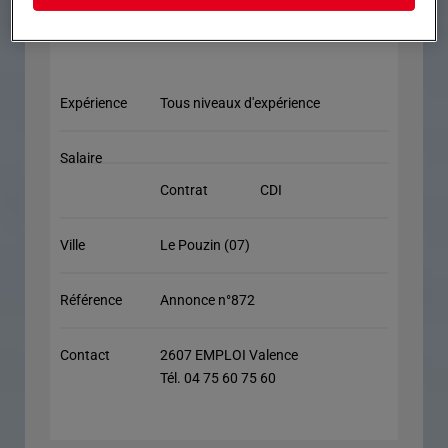
Expérience
Tous niveaux d'expérience
Salaire
Contrat
CDI
Ville
Le Pouzin (07)
Référence
Annonce n°872
Contact
2607 EMPLOI Valence
Tél. 04 75 60 75 60