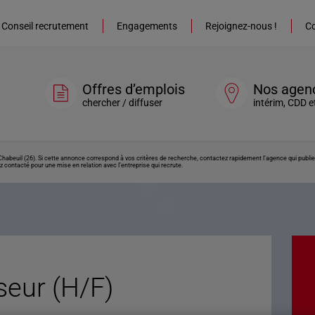
Conseil recrutement
Engagements
Rejoignez-nous !
Co
Offres d’emplois
Nos agen
chercher / diffuser
intérim, CDD e
habeuil (26). Si cette annonce correspond à vos critères de recherche, contactez rapidement l’agence qui publie
z contacté pour une mise en relation avec l’entreprise qui recrute.
eur (H/F)