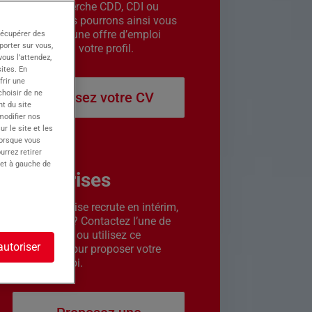
êtes en recherche CDD, CDI ou
intérim. Nous pourrons ainsi vous
contacter si une offre d’emploi
récupérer des
porter sur vous,
correspond à votre profil.
ous l’attendez,
ites. En
frir une
choisir de ne
Déposez votre CV
t du site
 modifier nos
r le site et les
lorsque vous
urrez retirer
 et à gauche de
Entreprises
Votre entreprise recrute en intérim,
CDD ou CDI ? Contactez l’une de
nos agences ou utilisez ce
autoriser
formulaire pour proposer votre
offre d’emploi.