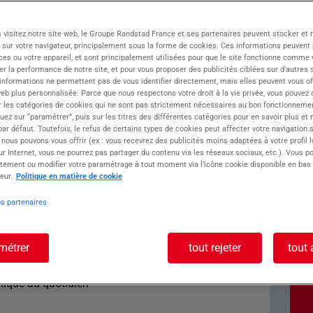
on expertise en recrutement inclusif en CDI,
 visitez notre site web, le Groupe Randstad France et ses partenaires peuvent stocker et 
compagne vers un avenir professionnel
 sur votre navigateur, principalement sous la forme de cookies. Ces informations peuvent 
ces ou votre appareil, et sont principalement utilisées pour que le site fonctionne comme v
r et souhaitez valoriser votre savoir-faire dans
r la performance de notre site, et pour vous proposer des publicités ciblées sur d’autres s
ant ? Cette opportunité est faite pour vous !
 informations ne permettent pas de vous identifier directement, mais elles peuvent vous of
s un(e) boucher désosseur, prêt(e) à s'investir
eb plus personnalisée. Parce que nous respectons votre droit à la vie privée, vous pouvez 
r les catégories de cookies qui ne sont pas strictement nécessaires au bon fonctionnemen
quez sur “paramétrer”, puis sur les titres des différentes catégories pour en savoir plus et
r défaut. Toutefois, le refus de certains types de cookies peut affecter votre navigation su
ste :
 nous pouvons vous offrir (ex : vous recevrez des publicités moins adaptées à votre profil 
r Internet, vous ne pourrez pas partager du contenu via les réseaux sociaux, etc.). Vous po
tement ou modifier votre paramétrage à tout moment via l’icône cookie disponible en bas
seur
eur.
Politique en matière de cookie
os partenaires
 des viandes avec précision
métrer
tout rejeter
tout 
le respect des normes d'hygiène
l'atelier
hnique au quotidien