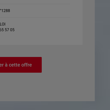
°1288
LOI
 65 57 05
er à cette offre