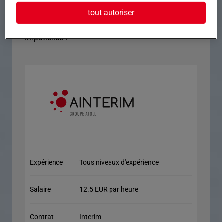
êtes patient(e).
tout autoriser
Nous attendons votre candidature avec
impatience !
Expérience
Tous niveaux d'expérience
Salaire
12.5 EUR par heure
Contrat
Interim