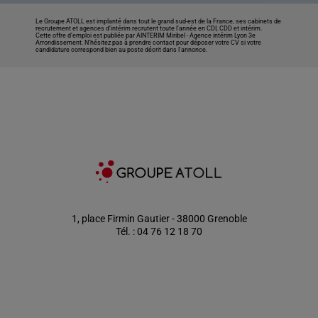
Le Groupe ATOLL est implanté dans tout le grand sud-est de la France, ses cabinets de
recrutement et agences d’intérim recrutent toute l’année en CDI, CDD et intérim.
Cette offre d’emploi est publiée par AINTERIM Miribel -
Agence intérim Lyon 3e
Arrondissement
. N’hésitez pas à prendre contact pour déposer votre CV si votre
candidature correspond bien au poste décrit dans l'annonce.
1, place Firmin Gautier - 38000 Grenoble
Tél. : 04 76 12 18 70