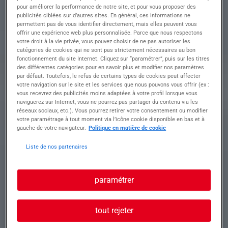
pour améliorer la performance de notre site, et pour vous proposer des
-Entretenir la relation avec les familles : accueil
publicités ciblées sur d’autres sites. En général, ces informations ne
des familles, écoute active, réalisation du suivi...
permettent pas de vous identifier directement, mais elles peuvent vous
-Accompagner l'enfant : change, repas, jeux et
offrir une expérience web plus personnalisée. Parce que nous respectons
surveillance...
votre droit à la vie privée, vous pouvez choisir de ne pas autoriser les
-Participer à la vie de l'établissement :
catégories de cookies qui ne sont pas strictement nécessaires au bon
contribution à l'élaboration d'un projet éducatif,
fonctionnement du site Internet. Cliquez sur “paramétrer”, puis sur les titres
des différentes catégories pour en savoir plus et modifier nos paramètres
participations aux réunions d'équipes...
par défaut. Toutefois, le refus de certains types de cookies peut affecter
Horaires : 35H par semaine (amplitude horaires
votre navigation sur le site et les services que nous pouvons vous offrir (ex :
de 7h30 à 18h45)
vous recevrez des publicités moins adaptées à votre profil lorsque vous
Rémunération : A partir de 12.50€ brut/h +
naviguerez sur Internet, vous ne pourrez pas partager du contenu via les
primes d'intérim
réseaux sociaux, etc.). Vous pourrez retirer votre consentement ou modifier
votre paramétrage à tout moment via l’icône cookie disponible en bas et à
gauche de votre navigateur.
Politique en matière de cookie
Profil recherché
Liste de nos partenaires
paramétrer
Le diplôme d'auxiliaire de puériculture ou le
diplôme d'infirmier-e ou le diplôme
psychomotricien-ne ou le diplôme d'éducateur de
tout rejeter
jeunes enfants est exigé.
Vous aimez le contact avec les enfants et vous