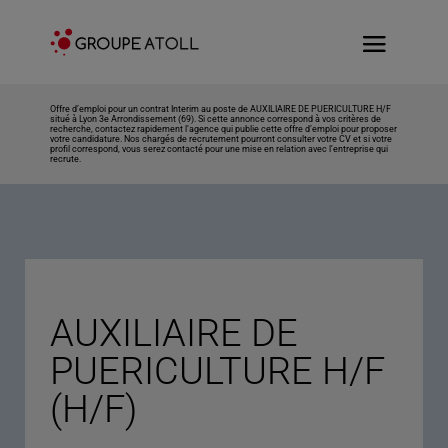
Offre d’emploi pour un contrat Interim au poste de AUXILIAIRE DE PUERICULTURE H/F
situé à Lyon 3e Arrondissement (69). Si cette annonce correspond à vos critères de
recherche, contactez rapidement l’agence qui publie cette offre d’emploi pour proposer
votre candidature. Nos chargés de recrutement pourront consulter votre CV et si votre
profil correspond, vous serez contacté pour une mise en relation avec l’entreprise qui
recrute.
AUXILIAIRE DE
PUERICULTURE H/F
(H/F)