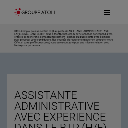
Offre d’emploi pour un contrat CDD au poste de ASSISTANTE ADMINISTRATIVE AVEC
EXPERIENCE DANS LE BTP situé à Montpellier (34). Si cette annonce correspond à vos
critères de recherche, contactez rapidement l’agence qui publie cette offre d’emploi
pour proposer votre candidature. Nos chargés de recrutement pourront consulter votre
CV et si votre profil correspond, vous serez contacté pour une mise en relation avec
l’entreprise qui recrute.
ASSISTANTE
ADMINISTRATIVE
AVEC EXPERIENCE
DANS LE BTP (H/F)