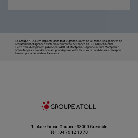
Le Groupe ATOLL est implanté dans tout le grand sud-est de la France, ses cabinets de
recrutement et agences d’intérim recrutent toute l’année en CDI, CDD et intérim.
Cette offre d’emploi est publiée par ATRIUM Montpellier -
Agence intérim Montpellier
.
N’hésitez pas à prendre contact pour déposer votre CV si votre candidature correspond
bien au poste décrit dans l'annonce.
1, place Firmin Gautier - 38000 Grenoble
Tél. : 04 76 12 18 70