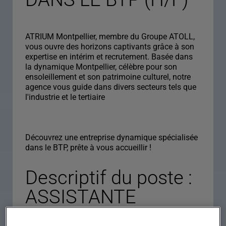
ATRIUM Montpellier, membre du Groupe ATOLL,
vous ouvre des horizons captivants grâce à son
expertise en intérim et recrutement. Basée dans
la dynamique Montpellier, célèbre pour son
ensoleillement et son patrimoine culturel, notre
agence vous guide dans divers secteurs tels que
l'industrie et le tertiaire
Découvrez une entreprise dynamique spécialisée
dans le BTP, prête à vous accueillir !
Descriptif du poste :
ASSISTANTE
ADMINISTRATIVE