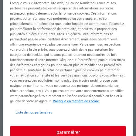
AVEC EXPERIENCE
Lorsque vous visitez notre site web, le Groupe Randstad France et ses
partenaires peuvent stocker et récupérer des informations sur votre
DANS LE BTP
navigateur, principalement sous la forme de cookies. Ces informations
peuvent porter sur vous, vos préférences ou votre appareil, et sont
principalement utilisées pour que le site fonctionne comme vous l’attendez,
pour améliorer la performance de notre site, et pour vous proposer des
publicités ciblées sur d’autres sites. En général, ces informations ne
Descriptif du poste : Êtes-vous prêt(e) à relever le
permettent pas de vous identifier directement, mais elles peuvent vous
offrir une expérience web plus personnalisée. Parce que nous respectons
défi passionnant d'ASSISTANT(E)
votre droit à la vie privée, vous pouvez choisir de ne pas autoriser les
ADMINISTRATIF(VE) BTP avec expérience dans
catégories de cookies qui ne sont pas strictement nécessaires au bon
le domaine.
fonctionnement du site Internet. Cliquez sur “paramétrer”, puis sur les titres
Rejoignez notre client pour gérer les aspects
des différentes catégories pour en savoir plus et modifier nos paramètres
administratifs et contribuer au bon
par défaut. Toutefois, le refus de certains types de cookies peut affecter
fonctionnement de leurs activités dans le BTP.
votre navigation sur le site et les services que nous pouvons vous offrir (ex :
vous recevrez des publicités moins adaptées à votre profil lorsque vous
• Assurer l'accueil téléphonique avec dynamisme
naviguerez sur Internet, vous ne pourrez pas partager du contenu via les
et efficacité
réseaux sociaux, etc.). Vous pourrez retirer votre consentement ou modifier
• Établir des devis et factures avec précision
votre paramétrage à tout moment via l’icône cookie disponible en bas et à
• Renseigner les clients et fournisseurs en
gauche de votre navigateur.
Politique en matière de cookie
fournissant des informations claires
• Prendre les rendez-vous avec les clients pour les
Liste de nos partenaires
interventions avec enthousiasme
• Préparer les plannings d'interventions en
veillant à l'organisation optimale des ressources
paramétrer