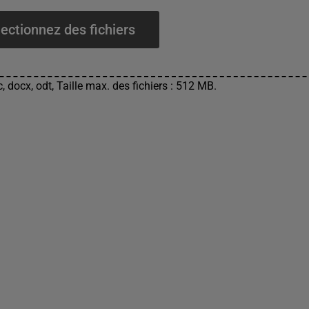
ectionnez des fichiers
, docx, odt, Taille max. des fichiers : 512 MB.