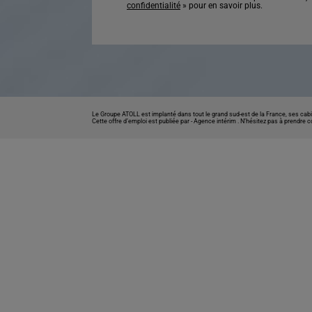
confidentialité
» pour en savoir plus.
Le Groupe ATOLL est implanté dans tout le grand sud-est de la France, ses cabi
Cette offre d’emploi est publiée par -
Agence intérim
. N’hésitez pas à prendre 