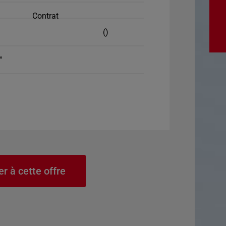
Contrat
()
°
er à cette offre