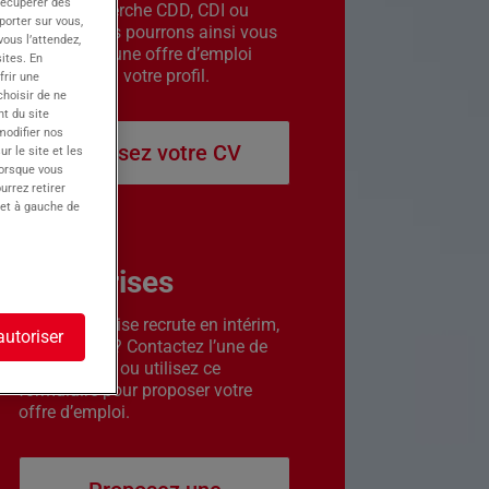
récupérer des
êtes en recherche CDD, CDI ou
porter sur vous,
intérim. Nous pourrons ainsi vous
ous l’attendez,
contacter si une offre d’emploi
ites. En
correspond à votre profil.
frir une
choisir de ne
t du site
 modifier nos
Déposez votre CV
r le site et les
lorsque vous
urrez retirer
 et à gauche de
Entreprises
Votre entreprise recrute en intérim,
autoriser
CDD ou CDI ? Contactez l’une de
nos agences ou utilisez ce
formulaire pour proposer votre
offre d’emploi.