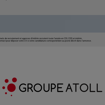
nets de recrutement et agences d’intérim recrutent toute l’année en CDI, CDD et intérim.
contact pour déposer votre CV si votre candidature correspond bien au poste décrit dans l'annonce.