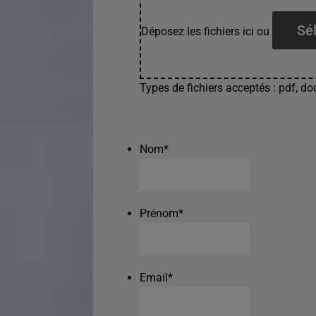
Sél
Déposez les fichiers ici ou
Types de fichiers acceptés : pdf, doc
Nom
*
Prénom
*
Email
*