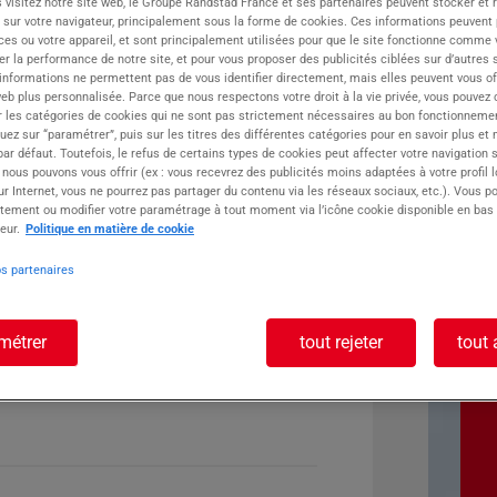
 visitez notre site web, le Groupe Randstad France et ses partenaires peuvent stocker et 
 sur votre navigateur, principalement sous la forme de cookies. Ces informations peuvent 
ste :
ces ou votre appareil, et sont principalement utilisées pour que le site fonctionne comme v
r la performance de notre site, et pour vous proposer des publicités ciblées sur d’autres s
 informations ne permettent pas de vous identifier directement, mais elles peuvent vous of
eb plus personnalisée. Parce que nous respectons votre droit à la vie privée, vous pouvez 
r les catégories de cookies qui ne sont pas strictement nécessaires au bon fonctionnemen
quez sur “paramétrer”, puis sur les titres des différentes catégories pour en savoir plus et
r défaut. Toutefois, le refus de certains types de cookies peut affecter votre navigation su
 nous pouvons vous offrir (ex : vous recevrez des publicités moins adaptées à votre profil 
r Internet, vous ne pourrez pas partager du contenu via les réseaux sociaux, etc.). Vous po
tement ou modifier votre paramétrage à tout moment via l’icône cookie disponible en bas
eur.
Politique en matière de cookie
os partenaires
métrer
tout rejeter
tout 