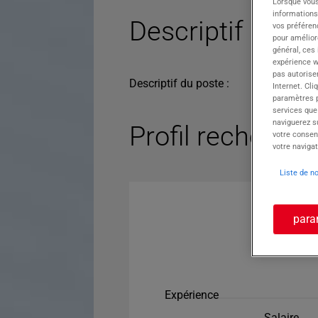
Lorsque vous
informations
Descriptif du po
vos préféren
pour améliore
général, ces
expérience w
pas autorise
Descriptif du poste :
Internet. Cli
paramètres pa
services que
naviguerez su
Profil recherché
votre consen
votre navigat
Liste de n
para
Expérience
Salaire