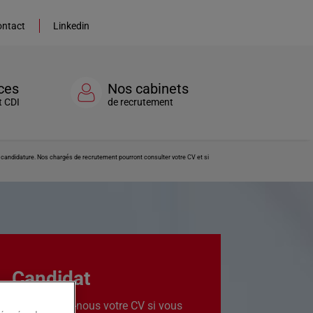
ntact
Linkedin
ces
Nos cabinets
t CDI
de recrutement
re candidature. Nos chargés de recrutement pourront consulter votre CV et si
Candidat
Transmettez-nous votre CV si vous