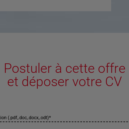
Postuler à cette offre
et déposer votre CV
ion (.pdf,.doc,.docx,.odt)
*