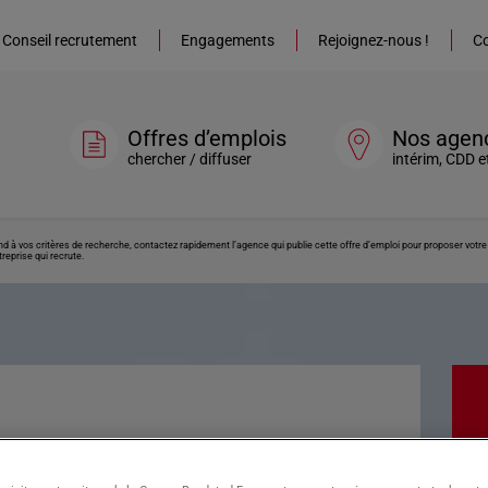
Conseil recrutement
Engagements
Rejoignez-nous !
Co
Offres d’emplois
Nos agen
chercher / diffuser
intérim, CDD e
ond à vos critères de recherche, contactez rapidement l’agence qui publie cette offre d’emploi pour proposer vot
reprise qui recrute.