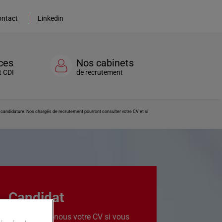
ntact
Linkedin
ces
Nos cabinets
t CDI
de recrutement
re candidature. Nos chargés de recrutement pourront consulter votre CV et si
Candidat
Transmettez-nous votre CV si vous