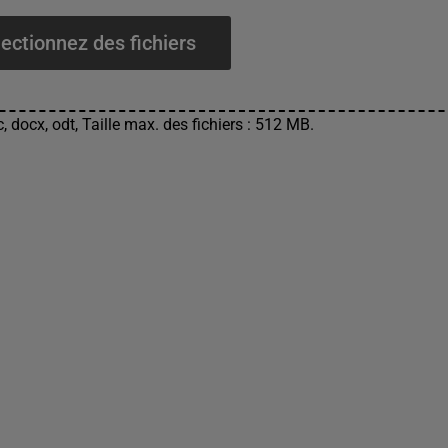
ectionnez des fichiers
, docx, odt, Taille max. des fichiers : 512 MB.