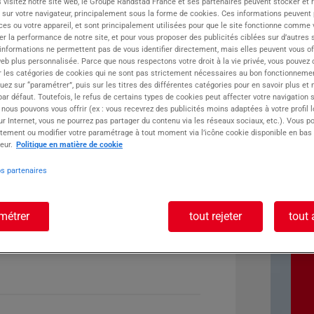
 visitez notre site web, le Groupe Randstad France et ses partenaires peuvent stocker et 
 sur votre navigateur, principalement sous la forme de cookies. Ces informations peuvent 
ste :
ces ou votre appareil, et sont principalement utilisées pour que le site fonctionne comme v
r la performance de notre site, et pour vous proposer des publicités ciblées sur d’autres s
 informations ne permettent pas de vous identifier directement, mais elles peuvent vous of
eb plus personnalisée. Parce que nous respectons votre droit à la vie privée, vous pouvez 
r les catégories de cookies qui ne sont pas strictement nécessaires au bon fonctionnemen
quez sur “paramétrer”, puis sur les titres des différentes catégories pour en savoir plus et
r défaut. Toutefois, le refus de certains types de cookies peut affecter votre navigation su
 nous pouvons vous offrir (ex : vous recevrez des publicités moins adaptées à votre profil 
r Internet, vous ne pourrez pas partager du contenu via les réseaux sociaux, etc.). Vous po
tement ou modifier votre paramétrage à tout moment via l’icône cookie disponible en bas
eur.
Politique en matière de cookie
os partenaires
métrer
tout rejeter
tout 