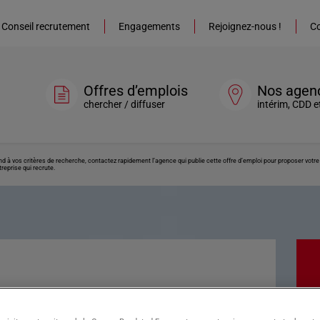
Conseil recrutement
Engagements
Rejoignez-nous !
Co
Offres d’emplois
Nos agen
chercher / diffuser
intérim, CDD e
ond à vos critères de recherche, contactez rapidement l’agence qui publie cette offre d’emploi pour proposer vot
reprise qui recrute.