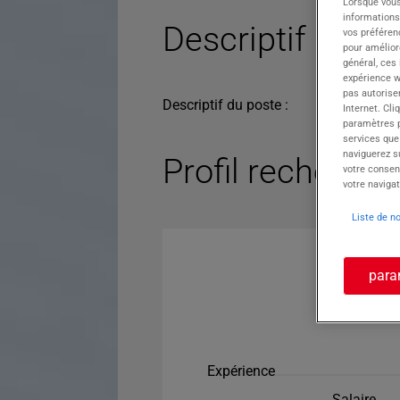
Lorsque vous
informations
Descriptif du po
vos préféren
pour améliore
général, ces
expérience w
pas autorise
Descriptif du poste :
Internet. Cli
paramètres pa
services que
naviguerez su
Profil recherché
votre consen
votre navigat
Liste de n
para
Expérience
Salaire