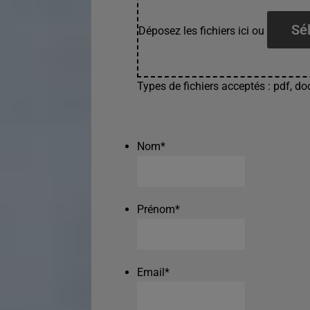
Sél
Déposez les fichiers ici ou
Types de fichiers acceptés : pdf, doc
Nom
*
Prénom
*
Email
*