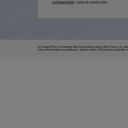
confidentialité
» pour en savoir plus.
Le Groupe ATOLL est implanté dans tout le grand sud-est de la France, ses cabi
Cette offre d’emploi est publiée par -
Agence intérim
. N’hésitez pas à prendre 