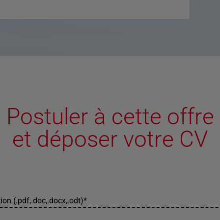
Postuler à cette offre
et déposer votre CV
ion (.pdf,.doc,.docx,.odt)
*