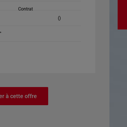
Contrat
()
°
er à cette offre