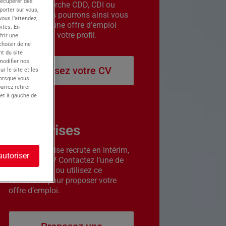
récupérer des
êtes en recherche CDD, CDI ou
porter sur vous,
intérim. Nous pourrons ainsi vous
ous l’attendez,
contacter si une offre d’emploi
ites. En
correspond à votre profil.
frir une
choisir de ne
t du site
 modifier nos
Déposez votre CV
r le site et les
lorsque vous
urrez retirer
 et à gauche de
Entreprises
Votre entreprise recrute en intérim,
autoriser
CDD ou CDI ? Contactez l’une de
nos agences ou utilisez ce
formulaire pour proposer votre
offre d’emploi.