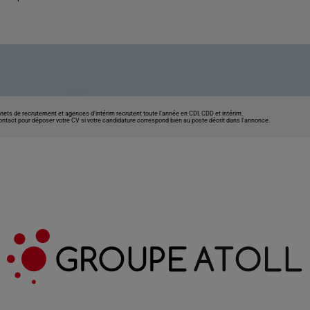
nets de recrutement et agences d’intérim recrutent toute l’année en CDI, CDD et intérim.
contact pour déposer votre CV si votre candidature correspond bien au poste décrit dans l'annonce.