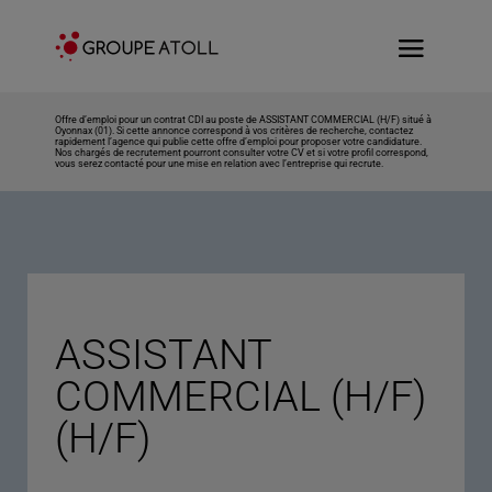
Offre d’emploi pour un contrat CDI au poste de ASSISTANT COMMERCIAL (H/F) situé à
Oyonnax (01). Si cette annonce correspond à vos critères de recherche, contactez
rapidement l’agence qui publie cette offre d’emploi pour proposer votre candidature.
Nos chargés de recrutement pourront consulter votre CV et si votre profil correspond,
vous serez contacté pour une mise en relation avec l’entreprise qui recrute.
ASSISTANT
COMMERCIAL (H/F)
(H/F)