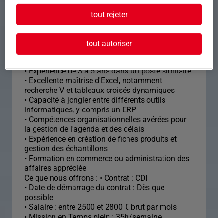
tout rejeter
Formation et expérience Profil recherché : Vous
êtes un Assistant Commercial confirmé,
dynamique, avec une solide expérience dans la
tout autoriser
gestion d'offres commerciales.
• Expérience de 3 à 5 ans dans un poste similaire
• Excellente maîtrise d'Excel, notamment
recherche V et tableaux croisés dynamiques
• Capacité à jongler entre différents outils
informatiques, y compris un ERP
• Compétences organisationnelles avérées pour
la gestion de l'agenda et des délais
• Expérience en création de fiches produits et
gestion des échantillons
• Formation en commerce ou administration des
affaires appréciée
Ce que nous offrons : • Contrat : CDI
• Date de démarrage du contrat : Dès que
possible
• Salaire : entre 2500 et 2800 € brut par mois
• Mission en Temps plein : 35h/semaine