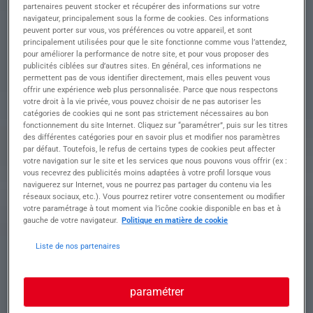
l'interface dynamique entre notre équipe
partenaires peuvent stocker et récupérer des informations sur votre
commerciale et nos clients en tant qu'Assistant
navigateur, principalement sous la forme de cookies. Ces informations
peuvent porter sur vous, vos préférences ou votre appareil, et sont
Commercial ?
principalement utilisées pour que le site fonctionne comme vous l’attendez,
Rejoignez une équipe dynamique en tant
pour améliorer la performance de notre site, et pour vous proposer des
qu'interface clé entre nos clients français et notre
publicités ciblées sur d’autres sites. En général, ces informations ne
société
permettent pas de vous identifier directement, mais elles peuvent vous
offrir une expérience web plus personnalisée. Parce que nous respectons
• Organiser l'agenda commercial en veillant au
votre droit à la vie privée, vous pouvez choisir de ne pas autoriser les
catégories de cookies qui ne sont pas strictement nécessaires au bon
respect des deadlines des appels d'offres
fonctionnement du site Internet. Cliquez sur “paramétrer”, puis sur les titres
• Gérer et suivre les dossiers commerciaux
des différentes catégories pour en savoir plus et modifier nos paramètres
France, incluant offres de prix et statistiques
par défaut. Toutefois, le refus de certains types de cookies peut affecter
• Rédiger et suivre les offres commerciales
votre navigation sur le site et les services que nous pouvons vous offrir (ex :
France, créer et maintenir des matrices
vous recevrez des publicités moins adaptées à votre profil lorsque vous
• Mettre à jour les conditions tarifaires dans l'ERP
naviguerez sur Internet, vous ne pourrez pas partager du contenu via les
réseaux sociaux, etc.). Vous pourrez retirer votre consentement ou modifier
et soutenir la force de vente avec le logiciel
votre paramétrage à tout moment via l’icône cookie disponible en bas et à
Nomad
gauche de votre navigateur.
Politique en matière de cookie
• Participer activement à des salons, créer des
fiches produits et gérer les échantillons
Liste de nos partenaires
Profil recherché
paramétrer