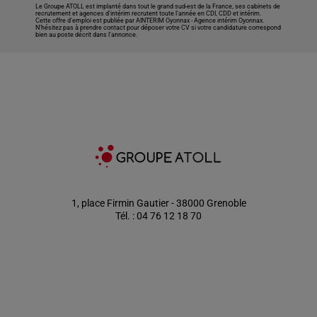
Le Groupe ATOLL est implanté dans tout le grand sud-est de la France, ses cabinets de
recrutement et agences d’intérim recrutent toute l’année en CDI, CDD et intérim.
Cette offre d’emploi est publiée par AINTERIM Oyonnax -
Agence intérim Oyonnax
.
N’hésitez pas à prendre contact pour déposer votre CV si votre candidature correspond
bien au poste décrit dans l'annonce.
1, place Firmin Gautier - 38000 Grenoble
Tél. : 04 76 12 18 70