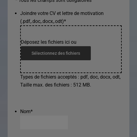
* Tous les champs sont obligatoires
Joindre votre CV et lettre de motivation
(.pdf,.doc,.docx,.odt)
*
Déposez les fichiers ici ou
Sélectionnez des fichiers
Types de fichiers acceptés : pdf, doc, docx, odt,
Taille max. des fichiers : 512 MB.
Nom
*