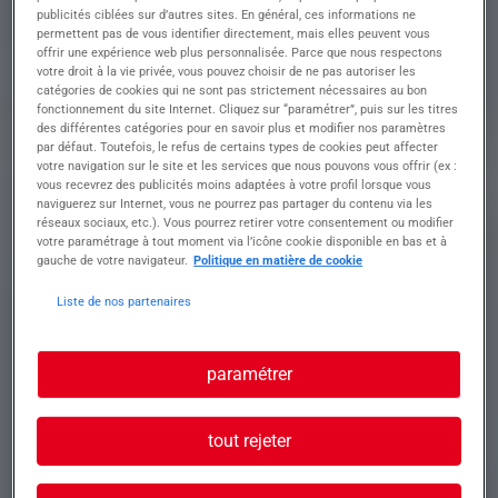
fournisseurs et produits
publicités ciblées sur d’autres sites. En général, ces informations ne
• Gérer les litiges et le suivi des réclamations
permettent pas de vous identifier directement, mais elles peuvent vous
clients
offrir une expérience web plus personnalisée. Parce que nous respectons
votre droit à la vie privée, vous pouvez choisir de ne pas autoriser les
• Participer aux négociations avec les
catégories de cookies qui ne sont pas strictement nécessaires au bon
fournisseurs
fonctionnement du site Internet. Cliquez sur “paramétrer”, puis sur les titres
des différentes catégories pour en savoir plus et modifier nos paramètres
par défaut. Toutefois, le refus de certains types de cookies peut affecter
Profil recherché
votre navigation sur le site et les services que nous pouvons vous offrir (ex :
vous recevrez des publicités moins adaptées à votre profil lorsque vous
naviguerez sur Internet, vous ne pourrez pas partager du contenu via les
réseaux sociaux, etc.). Vous pourrez retirer votre consentement ou modifier
votre paramétrage à tout moment via l’icône cookie disponible en bas et à
gauche de votre navigateur.
Politique en matière de cookie
Profil recherché :
• Bac +2/3 en achats, gestion ou commerce
Liste de nos partenaires
• Expérience de 2 ans minimum sur un poste
similaire
• Maîtrise d'Excel et d'un ERP
paramétrer
• Rigueur, organisation et bon relationnel
tout rejeter
Conditions :
• Contrat : CDD (renouvelable)
• 35H / semaine