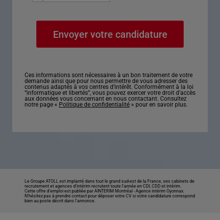
Ces informations sont nécessaires à un bon traitement de votre
demande ainsi que pour nous permettre de vous adresser des
contenus adaptés à vos centres d’intérêt. Conformément à la loi
“informatique et libertés”, vous pouvez exercer votre droit d’accès
aux données vous concernant en nous contactant. Consultez
notre page «
Politique de confidentialité
» pour en savoir plus.
Le Groupe ATOLL est implanté dans tout le grand sud-est de la France, ses cabinets de
recrutement et agences d’intérim recrutent toute l’année en CDI, CDD et intérim.
Cette offre d’emploi est publiée par AINTERIM Montréal -
Agence intérim Oyonnax
.
N’hésitez pas à prendre contact pour déposer votre CV si votre candidature correspond
bien au poste décrit dans l'annonce.