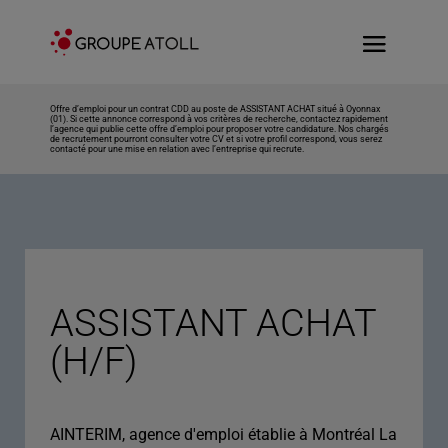
Offre d’emploi pour un contrat CDD au poste de ASSISTANT ACHAT situé à Oyonnax
(01). Si cette annonce correspond à vos critères de recherche, contactez rapidement
l’agence qui publie cette offre d’emploi pour proposer votre candidature. Nos chargés
de recrutement pourront consulter votre CV et si votre profil correspond, vous serez
contacté pour une mise en relation avec l’entreprise qui recrute.
ASSISTANT ACHAT
(H/F)
AINTERIM, agence d'emploi établie à Montréal La