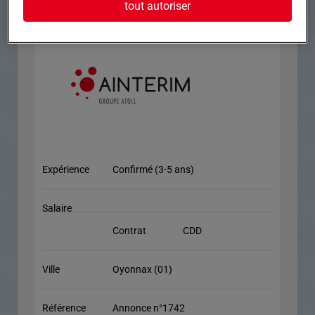
tout autoriser
Expérience
Confirmé (3-5 ans)
Salaire
Contrat
CDD
Ville
Oyonnax (01)
Référence
Annonce n°1742