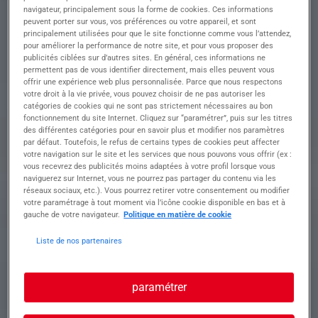
navigateur, principalement sous la forme de cookies. Ces informations
???? Vos missions Au cœur de la structure, vous
peuvent porter sur vous, vos préférences ou votre appareil, et sont
jouez un rôle essentiel dans le quotidien des
principalement utilisées pour que le site fonctionne comme vous l’attendez,
enfants :
pour améliorer la performance de notre site, et pour vous proposer des
• Accueillir les enfants ainsi que leurs parents
publicités ciblées sur d’autres sites. En général, ces informations ne
dans un climat de confiance
permettent pas de vous identifier directement, mais elles peuvent vous
offrir une expérience web plus personnalisée. Parce que nous respectons
• Garantir la sécurité, la santé et le bien-être des
votre droit à la vie privée, vous pouvez choisir de ne pas autoriser les
enfants
catégories de cookies qui ne sont pas strictement nécessaires au bon
• Accompagner chaque enfant dans son
fonctionnement du site Internet. Cliquez sur “paramétrer”, puis sur les titres
développement, en respectant son rythme
des différentes catégories pour en savoir plus et modifier nos paramètres
• Proposer des activités variées et adaptées à leur
par défaut. Toutefois, le refus de certains types de cookies peut affecter
âge et leurs capacités
votre navigation sur le site et les services que nous pouvons vous offrir (ex :
vous recevrez des publicités moins adaptées à votre profil lorsque vous
• Participer aux temps forts de la journée :
naviguerez sur Internet, vous ne pourrez pas partager du contenu via les
accueil, repas, soins, sieste
réseaux sociaux, etc.). Vous pourrez retirer votre consentement ou modifier
• Favoriser l' autonomie et la confiance en soi des
votre paramétrage à tout moment via l’icône cookie disponible en bas et à
enfants
gauche de votre navigateur.
Politique en matière de cookie
⏰ Conditions de travail • Temps plein :
35h/semaine
Liste de nos partenaires
• Possibilité de temps partiel
• Amplitude horaire de la crèche : 7h00 à 19h00
???? Rémunération • 12,31 € brut / heure
paramétrer
• primes liées à l'intérim