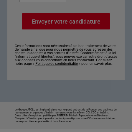
Ces informations sont nécessaires à un bon traitement de votre
demande ainsi que pour nous permettre de vous adresser des
contenus adaptés à vos centres d’intérêt. Conformément à la loi
“informatique et libertés”, vous pouvez exercer votre droit d’accès
aux données vous concernant en nous contactant. Consultez
notre page «
Politique de confidentialité
» pour en savoir plus.
Le Groupe ATOLL est implanté dans tout le grand sud-est de la France, ses cabinets de
recrutement et agences d’intérim recrutent toute l’année en CDI, CDD et intérim.
Cette offre d’emploi est publiée par AINTERIM Miribel -
Agence intérim Décines-
Charpieu
. N’hésitez pas à prendre contact pour déposer votre CV si votre candidature
correspond bien au poste décrit dans l'annonce.