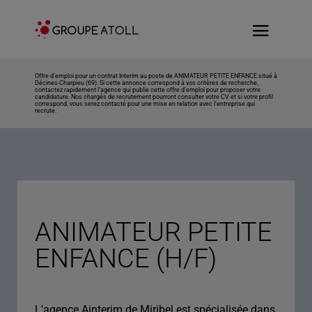
Offre d’emploi pour un contrat Interim au poste de ANIMATEUR PETITE ENFANCE situé à
Décines-Charpieu (69). Si cette annonce correspond à vos critères de recherche,
contactez rapidement l’agence qui publie cette offre d’emploi pour proposer votre
candidature. Nos chargés de recrutement pourront consulter votre CV et si votre profil
correspond, vous serez contacté pour une mise en relation avec l’entreprise qui
recrute.
ANIMATEUR PETITE
ENFANCE (H/F)
L'agence Ainterim de Miribel est spécialisée dans