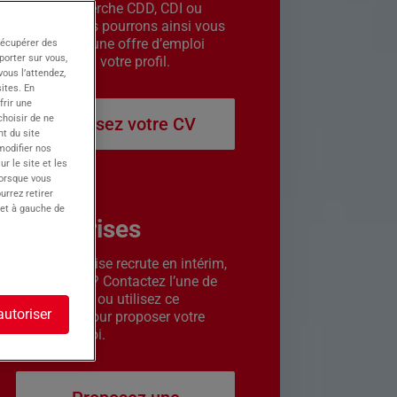
êtes en recherche CDD, CDI ou
intérim. Nous pourrons ainsi vous
contacter si une offre d’emploi
récupérer des
porter sur vous,
correspond à votre profil.
ous l’attendez,
ites. En
frir une
choisir de ne
Déposez votre CV
t du site
 modifier nos
r le site et les
lorsque vous
urrez retirer
 et à gauche de
Entreprises
Votre entreprise recrute en intérim,
CDD ou CDI ? Contactez l’une de
nos agences ou utilisez ce
autoriser
formulaire pour proposer votre
offre d’emploi.