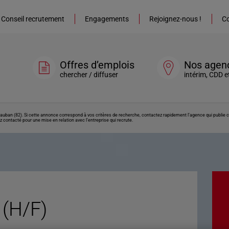
Conseil recrutement
Engagements
Rejoignez-nous !
Co
Offres d’emplois
Nos agen
chercher / diffuser
intérim, CDD e
tauban (82). Si cette annonce correspond à vos critères de recherche, contactez rapidement l’agence qui publie 
z contacté pour une mise en relation avec l’entreprise qui recrute.
 (H/F)