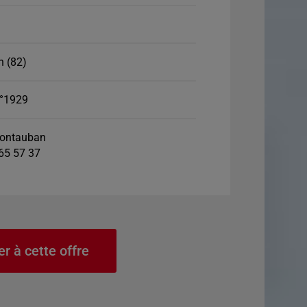
 (82)
°1929
ontauban
 65 57 37
er à cette offre