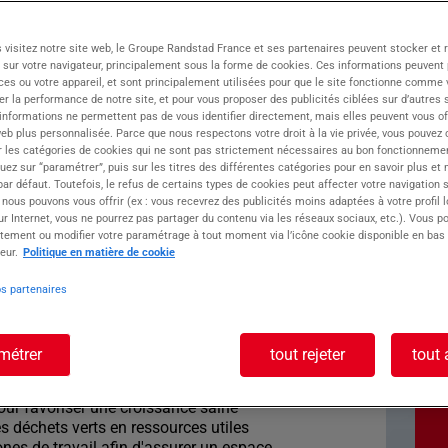
 du puissant Groupe ATOLL : votre partenaire
 visitez notre site web, le Groupe Randstad France et ses partenaires peuvent stocker et 
nt multimarques. Située à Montauban, une ville
 sur votre navigateur, principalement sous la forme de cookies. Ces informations peuvent 
 agence assure des opportunités d'emploi sur
ces ou votre appareil, et sont principalement utilisées pour que le site fonctionne comme v
r la performance de notre site, et pour vous proposer des publicités ciblées sur d’autres s
 informations ne permettent pas de vous identifier directement, mais elles peuvent vous of
eb plus personnalisée. Parce que nous respectons votre droit à la vie privée, vous pouvez 
r les catégories de cookies qui ne sont pas strictement nécessaires au bon fonctionnemen
 à la création et à l'entretien de superbes
quez sur “paramétrer”, puis sur les titres des différentes catégories pour en savoir plus et
r défaut. Toutefois, le refus de certains types de cookies peut affecter votre navigation su
 nous pouvons vous offrir (ex : vous recevrez des publicités moins adaptées à votre profil 
r Internet, vous ne pourrez pas partager du contenu via les réseaux sociaux, etc.). Vous po
ste : Aide paysagiste
tement ou modifier votre paramétrage à tout moment via l’icône cookie disponible en bas
eur.
Politique en matière de cookie
os partenaires
) à transformer des espaces verts avec énergie et
ste ?
 où vous contribuerez activement à l'entretien
métrer
tout rejeter
tout 
ts
oupe des branches pour les prochaines étapes
pour favoriser une croissance saine
es déchets verts en ressources utiles
zones de travail afin d'assurer un espace