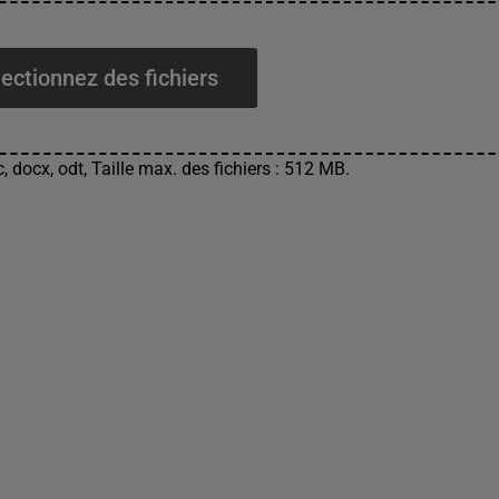
ectionnez des fichiers
, docx, odt, Taille max. des fichiers : 512 MB.