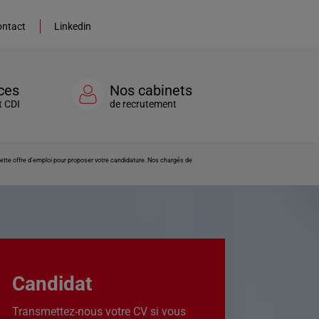
ntact
Linkedin
ces
Nos cabinets
t CDI
de recrutement
cette offre d’emploi pour proposer votre candidature. Nos chargés de
Candidat
Transmettez-nous votre CV si vous