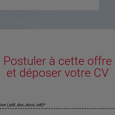
Postuler à cette offre
et déposer votre CV
ion (.pdf,.doc,.docx,.odt)
*