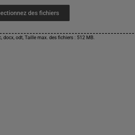
ectionnez des fichiers
, docx, odt, Taille max. des fichiers : 512 MB.