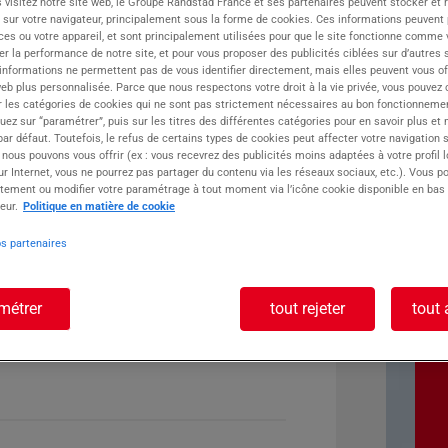
 visitez notre site web, le Groupe Randstad France et ses partenaires peuvent stocker et 
 sur votre navigateur, principalement sous la forme de cookies. Ces informations peuvent 
ste :
ces ou votre appareil, et sont principalement utilisées pour que le site fonctionne comme v
r la performance de notre site, et pour vous proposer des publicités ciblées sur d’autres s
 informations ne permettent pas de vous identifier directement, mais elles peuvent vous of
eb plus personnalisée. Parce que nous respectons votre droit à la vie privée, vous pouvez 
r les catégories de cookies qui ne sont pas strictement nécessaires au bon fonctionnemen
quez sur “paramétrer”, puis sur les titres des différentes catégories pour en savoir plus et
r défaut. Toutefois, le refus de certains types de cookies peut affecter votre navigation su
 nous pouvons vous offrir (ex : vous recevrez des publicités moins adaptées à votre profil 
r Internet, vous ne pourrez pas partager du contenu via les réseaux sociaux, etc.). Vous po
tement ou modifier votre paramétrage à tout moment via l’icône cookie disponible en bas
eur.
Politique en matière de cookie
os partenaires
métrer
tout rejeter
tout 