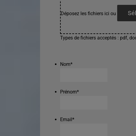
Sél
Déposez les fichiers ici ou
Types de fichiers acceptés : pdf, doc
Nom
*
Prénom
*
Email
*