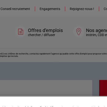
Conseil recrutement
Engagements
Rejoignez-nous !
Co
Offres d’emplois
Nos agen
chercher / diffuser
intérim, CDD e
ond à vos critères de recherche, contactez rapidement l’agence qui publie cette offre d’emploi pour proposer vot
reprise qui recrute.