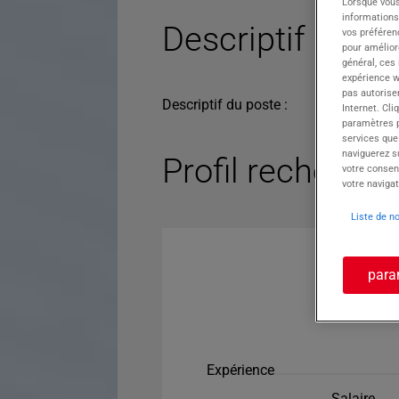
Lorsque vous
informations
Descriptif du po
vos préféren
pour améliore
général, ces
expérience w
pas autorise
Descriptif du poste :
Internet. Cli
paramètres pa
services que
naviguerez su
Profil recherché
votre consen
votre navigat
Liste de n
para
Expérience
Salaire