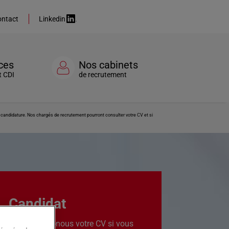
ntact
Linkedin
ces
Nos cabinets
t CDI
de recrutement
re candidature. Nos chargés de recrutement pourront consulter votre CV et si
Candidat
Transmettez-nous votre CV si vous