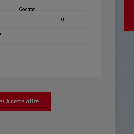
Contrat
()
°
er à cette offre