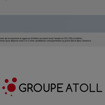
nets de recrutement et agences d’intérim recrutent toute l’année en CDI, CDD et intérim.
contact pour déposer votre CV si votre candidature correspond bien au poste décrit dans l'annonce.