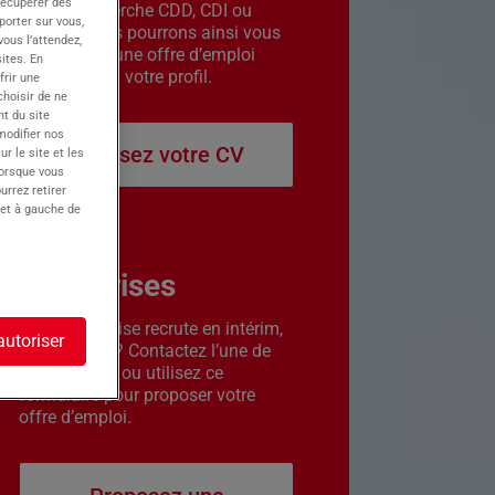
récupérer des
êtes en recherche CDD, CDI ou
porter sur vous,
intérim. Nous pourrons ainsi vous
ous l’attendez,
contacter si une offre d’emploi
ites. En
correspond à votre profil.
frir une
choisir de ne
t du site
 modifier nos
Déposez votre CV
r le site et les
lorsque vous
urrez retirer
 et à gauche de
Entreprises
Votre entreprise recrute en intérim,
autoriser
CDD ou CDI ? Contactez l’une de
nos agences ou utilisez ce
formulaire pour proposer votre
offre d’emploi.