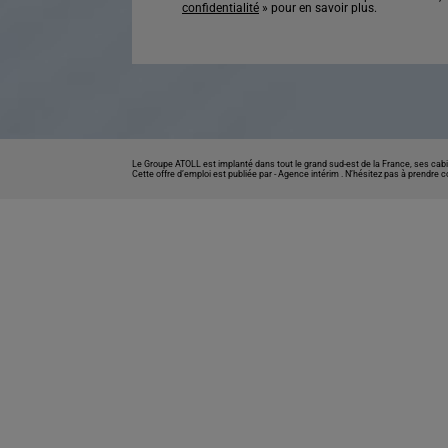
confidentialité
» pour en savoir plus.
Le Groupe ATOLL est implanté dans tout le grand sud-est de la France, ses cabi
Cette offre d’emploi est publiée par -
Agence intérim
. N’hésitez pas à prendre 