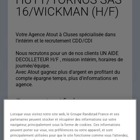
16/WICKMAN (H/F)
Votre Agence Atout à Cluses spécialisée dans
l'intérim et le recrutement CDD/CDI
Nous recrutons pour un de nos clients UN AIDE
DECOLLETEUR H/F , mission intérim, horaires de
journée/équipe.
Avec Atout gagnez plus d'argent en profitant du
compte épargne temps, plus d'informations en
agence.
Descriptif du poste :
AIDE DECOLLETEUR
Lorsque vous visitez notre site web, le Groupe Randstad France et ses
partenaires peuvent stocker et récupérer des informations sur votre
H/F :
navigateur, principalement sous la forme de cookies. Ces informations
peuvent porter sur vous, vos préférences ou votre appareil, et sont
GUILD/MORIDEIKI/S
principalement utilisées pour que le site fonctionne comme vous l’attendez,