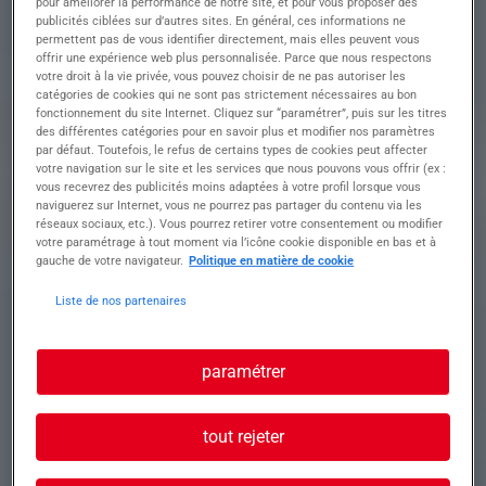
pour améliorer la performance de notre site, et pour vous proposer des
publicités ciblées sur d’autres sites. En général, ces informations ne
HUTT/TORNOS SAS
permettent pas de vous identifier directement, mais elles peuvent vous
offrir une expérience web plus personnalisée. Parce que nous respectons
16/WICKMAN
votre droit à la vie privée, vous pouvez choisir de ne pas autoriser les
catégories de cookies qui ne sont pas strictement nécessaires au bon
fonctionnement du site Internet. Cliquez sur “paramétrer”, puis sur les titres
des différentes catégories pour en savoir plus et modifier nos paramètres
par défaut. Toutefois, le refus de certains types de cookies peut affecter
Descriptif du poste : - Suivi de production
votre navigation sur le site et les services que nous pouvons vous offrir (ex :
-Contrôle visuel et dimensionnel
vous recevrez des publicités moins adaptées à votre profil lorsque vous
-Affutage des outils
naviguerez sur Internet, vous ne pourrez pas partager du contenu via les
- Contrôle de pièces
réseaux sociaux, etc.). Vous pourrez retirer votre consentement ou modifier
votre paramétrage à tout moment via l’icône cookie disponible en bas et à
- Chargement, déchargement
gauche de votre navigateur.
Politique en matière de cookie
- Maintenance premier niveau
- Vider les bacs à copeaux
Liste de nos partenaires
Profil recherché
paramétrer
tout rejeter
- Expérience en industrie souhaitée
- Connaissances des machines traditionnelles