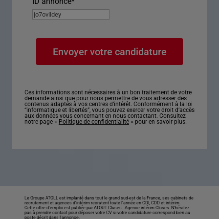
ID annonce
*
Ces informations sont nécessaires à un bon traitement de votre
demande ainsi que pour nous permettre de vous adresser des
contenus adaptés à vos centres d’intérêt. Conformément à la loi
“informatique et libertés”, vous pouvez exercer votre droit d’accès
aux données vous concernant en nous contactant. Consultez
notre page «
Politique de confidentialité
» pour en savoir plus.
Le Groupe ATOLL est implanté dans tout le grand sud-est de la France, ses cabinets de
recrutement et agences d’intérim recrutent toute l’année en CDI, CDD et intérim.
Cette offre d’emploi est publiée par ATOUT Cluses -
Agence intérim Cluses
. N’hésitez
pas à prendre contact pour déposer votre CV si votre candidature correspond bien au
poste décrit dans l'annonce.