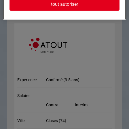
GUILD/MORIDEIKI/SHUTT/TORNOS SAS
tout autoriser
16/WICKMAN
Expérience
Confirmé (3-5 ans)
Salaire
Contrat
Interim
Ville
Cluses (74)