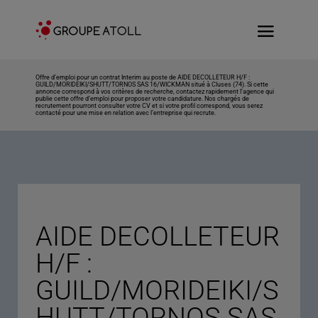
Offre d’emploi pour un contrat Interim au poste de AIDE DECOLLETEUR H/F :
GUILD/MORIDEIKI/SHUTT/TORNOS SAS 16/WICKMAN situé à Cluses (74). Si cette
annonce correspond à vos critères de recherche, contactez rapidement l’agence qui
publie cette offre d’emploi pour proposer votre candidature. Nos chargés de
recrutement pourront consulter votre CV et si votre profil correspond, vous serez
contacté pour une mise en relation avec l’entreprise qui recrute.
AIDE DECOLLETEUR
H/F :
GUILD/MORIDEIKI/S
HUTT/TORNOS SAS