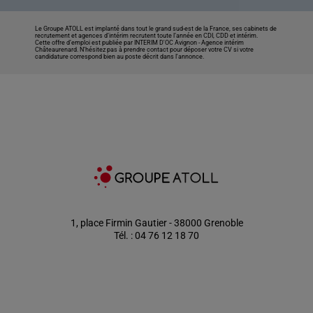
Le Groupe ATOLL est implanté dans tout le grand sud-est de la France, ses cabinets de
recrutement et agences d’intérim recrutent toute l’année en CDI, CDD et intérim.
Cette offre d’emploi est publiée par INTERIM D'OC Avignon -
Agence intérim
Châteaurenard
. N’hésitez pas à prendre contact pour déposer votre CV si votre
candidature correspond bien au poste décrit dans l'annonce.
1, place Firmin Gautier - 38000 Grenoble
Tél. : 04 76 12 18 70