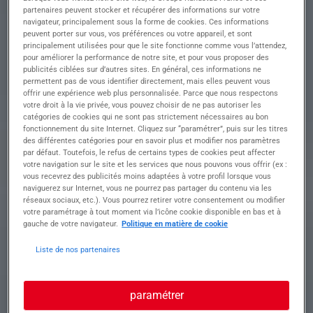
partenaires peuvent stocker et récupérer des informations sur votre
Rejoignez notre équipe et assurez la qualité des
navigateur, principalement sous la forme de cookies. Ces informations
produits à chaque étape, de la réception à
peuvent porter sur vous, vos préférences ou votre appareil, et sont
l'expédition
principalement utilisées pour que le site fonctionne comme vous l’attendez,
pour améliorer la performance de notre site, et pour vous proposer des
• Effectuer le contrôle qualité lors de la réception
publicités ciblées sur d’autres sites. En général, ces informations ne
des marchandises
permettent pas de vous identifier directement, mais elles peuvent vous
offrir une expérience web plus personnalisée. Parce que nous respectons
• Superviser l'agréage pour garantir le respect des
votre droit à la vie privée, vous pouvez choisir de ne pas autoriser les
normes établies
catégories de cookies qui ne sont pas strictement nécessaires au bon
• Réaliser des audits réguliers sur les produits en
fonctionnement du site Internet. Cliquez sur “paramétrer”, puis sur les titres
stock
des différentes catégories pour en savoir plus et modifier nos paramètres
• Mettre en œuvre des protocoles de qualité pour
par défaut. Toutefois, le refus de certains types de cookies peut affecter
votre navigation sur le site et les services que nous pouvons vous offrir (ex :
l'expédition
vous recevrez des publicités moins adaptées à votre profil lorsque vous
• Collaborer étroitement avec l'équipe pour
naviguerez sur Internet, vous ne pourrez pas partager du contenu via les
résoudre rapidement les problèmes de qualité
réseaux sociaux, etc.). Vous pourrez retirer votre consentement ou modifier
votre paramétrage à tout moment via l’icône cookie disponible en bas et à
gauche de votre navigateur.
Politique en matière de cookie
Profil recherché
Liste de nos partenaires
paramétrer
Formation et expérience Nous recherchons un
Agréeur / Contrôleur qualité H/F rigoureux et