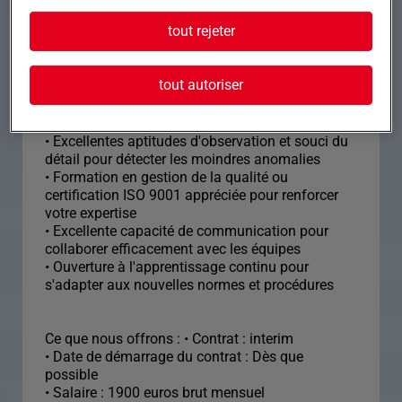
engagé, prêt à assurer des contrôles de qualité
tout rejeter
exemplaires.
• Compétences en contrôle réception, agréage et
tout autoriser
expédition essentielles pour garantir la qualité
• Capacité à travailler avec précision dans un
environnement dynamique et exigeant
• Excellentes aptitudes d'observation et souci du
détail pour détecter les moindres anomalies
• Formation en gestion de la qualité ou
certification ISO 9001 appréciée pour renforcer
votre expertise
• Excellente capacité de communication pour
collaborer efficacement avec les équipes
• Ouverture à l'apprentissage continu pour
s'adapter aux nouvelles normes et procédures
Ce que nous offrons : • Contrat : interim
• Date de démarrage du contrat : Dès que
possible
• Salaire : 1900 euros brut mensuel