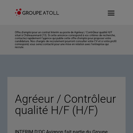
Offre d’emploi pour un contrat Interim au poste de Agréeur / Contrôleur qualité H/F
situé à Châteaurenard (13). Si cette annonce correspond à vos critères de recherche,
contactez rapidement l’agence qui publie cette offre d’emploi pour proposer votre
candidature. Nos chargés de recrutement pourront consulter votre CV et si votre profil
correspond, vous serez contacté pour une mise en relation avec l’entreprise qui
recrute.
Agréeur / Contrôleur
qualité H/F (H/F)
INTERIM D'OC Avignon fait partie du Groupe