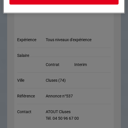
Expérience
Tous niveaux d'expérience
Salaire
Contrat
Interim
Ville
Cluses (74)
Référence
Annonce n°537
Contact
ATOUT Cluses
Tél. 04 50 96 67 00