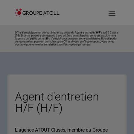
Offre d’emploi pour un contrat Interim au poste de Agent d'entretien H/F situé à Cluses
(74). Si cette annonce correspond à vos critères de recherche, contactez rapidement
l’agence qui publie cette offre d’emploi pour proposer votre candidature. Nos chargés
de recrutement pourront consulter votre CV et si votre profil correspond, vous serez
contacté pour une mise en relation avec l’entreprise qui recrute.
Agent d'entretien
H/F (H/F)
L'agence ATOUT Cluses, membre du Groupe