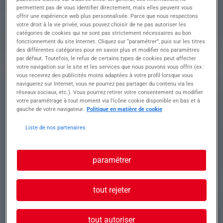
etc.
permettent pas de vous identifier directement, mais elles peuvent vous
• Horaires en journée, parfois en fin d'après-midi
offrir une expérience web plus personnalisée. Parce que nous respectons
selon les besoins
votre droit à la vie privée, vous pouvez choisir de ne pas autoriser les
???? Conditions : • Missions en intérim
catégories de cookies qui ne sont pas strictement nécessaires au bon
fonctionnement du site Internet. Cliquez sur “paramétrer”, puis sur les titres
• Poste idéal en complément d'activité ou de
des différentes catégories pour en savoir plus et modifier nos paramètres
revenu
par défaut. Toutefois, le refus de certains types de cookies peut affecter
• Taux horaire : SMIC
votre navigation sur le site et les services que nous pouvons vous offrir (ex :
vous recevrez des publicités moins adaptées à votre profil lorsque vous
naviguerez sur Internet, vous ne pourrez pas partager du contenu via les
réseaux sociaux, etc.). Vous pourrez retirer votre consentement ou modifier
Profil recherché
votre paramétrage à tout moment via l’icône cookie disponible en bas et à
gauche de votre navigateur.
Politique en matière de cookie
Liste de nos partenaires
• Permis B + véhicule obligatoires
• Personne sérieuse, autonome, fiable
• Expérience en nettoyage appréciée mais non
paramétrer
obligatoire
tout rejeter
tout autoriser