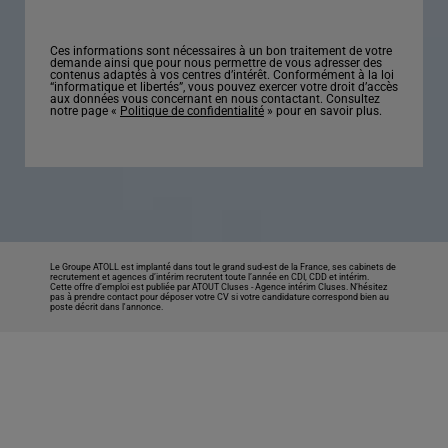
Ces informations sont nécessaires à un bon traitement de votre
demande ainsi que pour nous permettre de vous adresser des
contenus adaptés à vos centres d’intérêt. Conformément à la loi
“informatique et libertés”, vous pouvez exercer votre droit d’accès
aux données vous concernant en nous contactant. Consultez
notre page «
Politique de confidentialité
» pour en savoir plus.
Le Groupe ATOLL est implanté dans tout le grand sud-est de la France, ses cabinets de
recrutement et agences d’intérim recrutent toute l’année en CDI, CDD et intérim.
Cette offre d’emploi est publiée par ATOUT Cluses -
Agence intérim Cluses
. N’hésitez
pas à prendre contact pour déposer votre CV si votre candidature correspond bien au
poste décrit dans l'annonce.