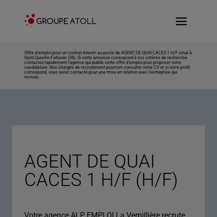
Offre d’emploi pour un contrat Interim au poste de AGENT DE QUAI CACES 1 H/F situé à
Saint-Quentin-Fallavier (38). Si cette annonce correspond à vos critères de recherche,
contactez rapidement l’agence qui publie cette offre d’emploi pour proposer votre
candidature. Nos chargés de recrutement pourront consulter votre CV et si votre profil
correspond, vous serez contacté pour une mise en relation avec l’entreprise qui
recrute.
AGENT DE QUAI
CACES 1 H/F (H/F)
Votre agence ALP EMPLOI La Verpillière recrute