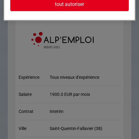
tout autoriser
Expérience
Tous niveaux d'expérience
Salaire
1900.0 EUR par mois
Contrat
Interim
Ville
Saint-Quentin-Fallavier (38)