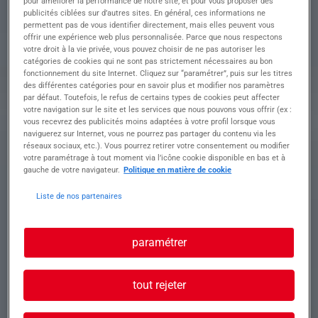
pour améliorer la performance de notre site, et pour vous proposer des
responsable de zone et au sein d'un entrepot
publicités ciblées sur d’autres sites. En général, ces informations ne
permettent pas de vous identifier directement, mais elles peuvent vous
logistique, vous assurez diverses opérations de
offrir une expérience web plus personnalisée. Parce que nous respectons
réception et expédition de palettes
votre droit à la vie privée, vous pouvez choisir de ne pas autoriser les
Manutention manuelle et diverses opérations de
catégories de cookies qui ne sont pas strictement nécessaires au bon
préparation de commandes à l'aide du chariot
fonctionnement du site Internet. Cliquez sur “paramétrer”, puis sur les titres
Produits laitiers en brique / bouteille
des différentes catégories pour en savoir plus et modifier nos paramètres
par défaut. Toutefois, le refus de certains types de cookies peut affecter
votre navigation sur le site et les services que nous pouvons vous offrir (ex :
vous recevrez des publicités moins adaptées à votre profil lorsque vous
Profil recherché
naviguerez sur Internet, vous ne pourrez pas partager du contenu via les
réseaux sociaux, etc.). Vous pourrez retirer votre consentement ou modifier
votre paramétrage à tout moment via l’icône cookie disponible en bas et à
gauche de votre navigateur.
Politique en matière de cookie
Vous recherchez des horaires fixe apres midi
Liste de nos partenaires
13h/20h30
Vous savez lire écrire et compter en francais
Permis caces 1 indispensable
paramétrer
Vous appréciez la polyvalence
Panier repas 6e jour
Prime productivité/ qualité de 200e mensuel
tout rejeter
selon règles et conditions en vigueur sur le site
Vous etes motivé, polyvalent, vous recherchez 1
longue mission