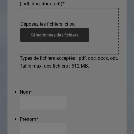
(.pdf,.doc,.docx,.odt)
*
Déposez les fichiers ici ou
Sélectionnez des fichiers
Types de fichiers acceptés : pdf, doc, docx, odt,
Taille max. des fichiers : 512 MB.
Nom
*
Prénom
*