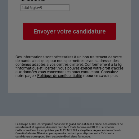
Ces informations sont nécessaires à un bon traitement de votre
demande ainsi que pour nous permettre de vous adresser des
contenus adaptés à vos centres d’intérêt. Conformément à la loi
“informatique et libertés”, vous pouvez exercer votre droit d’accès
aux données vous concernant en nous contactant. Consultez
notre page «
Politique de confidentialité
» pour en savoir plus.
Le Groupe ATOLL est implanté dans tout le grand sud-est de la France, ses cabinets de
recrutement et agences d’intérim recrutent toute l’année en CDI, CDD et intérim.
Cette offre d’emploi est publiée par ALP'EMPLOI La Verpilliere -
Agence intérim Saint-
Quentin-Fallavier
. N’hésitez pas à prendre contact pour déposer votre CV si votre
candidature correspond bien au poste décrit dans l'annonce.