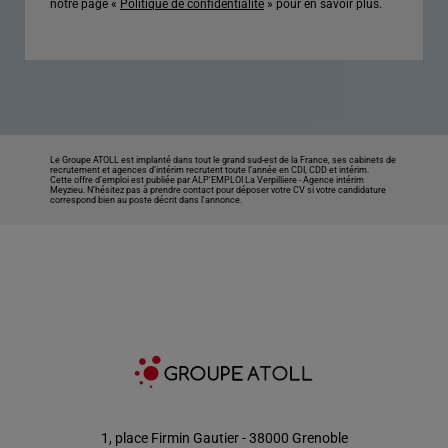
notre page «
Politique de confidentialité
» pour en savoir plus.
Le Groupe ATOLL est implanté dans tout le grand sud-est de la France, ses cabinets de
recrutement et agences d’intérim recrutent toute l’année en CDI, CDD et intérim.
Cette offre d’emploi est publiée par ALP'EMPLOI La Verpilliere -
Agence intérim
Meyzieu
. N’hésitez pas à prendre contact pour déposer votre CV si votre candidature
correspond bien au poste décrit dans l'annonce.
1, place Firmin Gautier - 38000 Grenoble