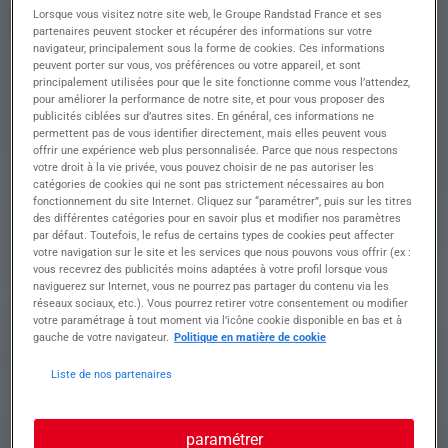
AGENT DE QUAI
Lorsque vous visitez notre site web, le Groupe Randstad France et ses
CACES 1B 2x8 ou
partenaires peuvent stocker et récupérer des informations sur votre
navigateur, principalement sous la forme de cookies. Ces informations
NUIT
peuvent porter sur vous, vos préférences ou votre appareil, et sont
principalement utilisées pour que le site fonctionne comme vous l’attendez,
pour améliorer la performance de notre site, et pour vous proposer des
publicités ciblées sur d’autres sites. En général, ces informations ne
permettent pas de vous identifier directement, mais elles peuvent vous
offrir une expérience web plus personnalisée. Parce que nous respectons
Descriptif du poste : Vos missions concrètes :
votre droit à la vie privée, vous pouvez choisir de ne pas autoriser les
catégories de cookies qui ne sont pas strictement nécessaires au bon
• Chargement de palettes selon plan de
fonctionnement du site Internet. Cliquez sur “paramétrer”, puis sur les titres
chargement fruits & légumes frais, viandes,
des différentes catégories pour en savoir plus et modifier nos paramètres
laitages, alcools, produits secs, jouets, épicerie...
par défaut. Toutefois, le refus de certains types de cookies peut affecter
votre navigation sur le site et les services que nous pouvons vous offrir (ex :
vous recevrez des publicités moins adaptées à votre profil lorsque vous
• Utiliser scanner/PDA
naviguerez sur Internet, vous ne pourrez pas partager du contenu via les
réseaux sociaux, etc.). Vous pourrez retirer votre consentement ou modifier
• Conduire un chariot autoporté CACES 1B
votre paramétrage à tout moment via l’icône cookie disponible en bas et à
gauche de votre navigateur.
Politique en matière de cookie
• Controle, saisie informatique possible
Liste de nos partenaires
** BUS/NAVETTE à partir du 4 AOUT disponible
paramétrer