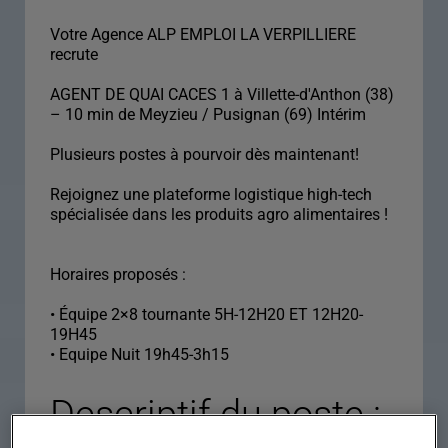
Votre Agence ALP EMPLOI LA VERPILLIERE
recrute
AGENT DE QUAI CACES 1 à Villette-d'Anthon (38)
– 10 min de Meyzieu / Pusignan (69) Intérim
Plusieurs postes à pourvoir dès maintenant!
Rejoignez une plateforme logistique high-tech
spécialisée dans les produits agro alimentaires !
Horaires proposés :
• Équipe 2×8 tournante 5H-12H20 ET 12H20-
19H45
• Equipe Nuit 19h45-3h15
Descriptif du poste :