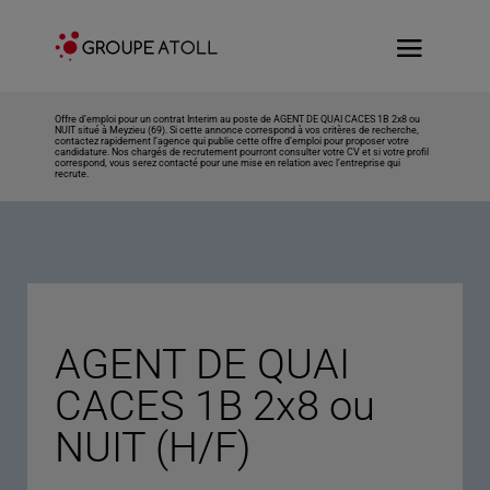
Offre d’emploi pour un contrat Interim au poste de AGENT DE QUAI CACES 1B 2x8 ou
NUIT situé à Meyzieu (69). Si cette annonce correspond à vos critères de recherche,
contactez rapidement l’agence qui publie cette offre d’emploi pour proposer votre
candidature. Nos chargés de recrutement pourront consulter votre CV et si votre profil
correspond, vous serez contacté pour une mise en relation avec l’entreprise qui
recrute.
AGENT DE QUAI
CACES 1B 2x8 ou
NUIT (H/F)