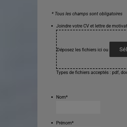
* Tous les champs sont obligatoires
Joindre votre CV et lettre de motivat
Sél
Déposez les fichiers ici ou
Types de fichiers acceptés : pdf, doc
Nom
*
Prénom
*