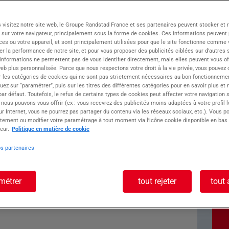
 visitez notre site web, le Groupe Randstad France et ses partenaires peuvent stocker et 
 sur votre navigateur, principalement sous la forme de cookies. Ces informations peuvent 
ent spécialisé dans les espaces verts, un agent
ces ou votre appareil, et sont principalement utilisées pour que le site fonctionne comme v
r la performance de notre site, et pour vous proposer des publicités ciblées sur d’autres s
 informations ne permettent pas de vous identifier directement, mais elles peuvent vous of
eb plus personnalisée. Parce que nous respectons votre droit à la vie privée, vous pouvez 
r les catégories de cookies qui ne sont pas strictement nécessaires au bon fonctionnemen
quez sur “paramétrer”, puis sur les titres des différentes catégories pour en savoir plus et
r défaut. Toutefois, le refus de certains types de cookies peut affecter votre navigation su
 nous pouvons vous offrir (ex : vous recevrez des publicités moins adaptées à votre profil 
ste : Agent
r Internet, vous ne pourrez pas partager du contenu via les réseaux sociaux, etc.). Vous po
tement ou modifier votre paramétrage à tout moment via l’icône cookie disponible en bas
eur.
Politique en matière de cookie
aces verts H/F
os partenaires
aux
métrer
tout rejeter
tout 