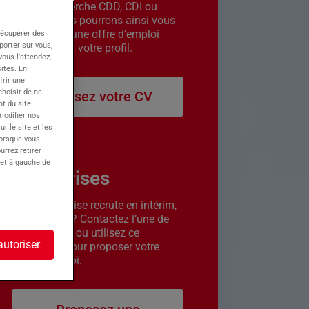
êtes en recherche CDD, CDI ou
intérim. Nous pourrons ainsi vous
contacter si une offre d’emploi
récupérer des
porter sur vous,
correspond à votre profil.
ous l’attendez,
ites. En
frir une
choisir de ne
Déposez votre CV
t du site
 modifier nos
r le site et les
lorsque vous
urrez retirer
 et à gauche de
Entreprises
Votre entreprise recrute en intérim,
CDD ou CDI ? Contactez l’une de
nos agences ou utilisez ce
autoriser
formulaire pour proposer votre
offre d’emploi.