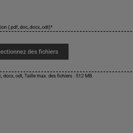
ion (.pdf,.doc,.docx,.odt)
*
ectionnez des fichiers
, docx, odt, Taille max. des fichiers : 512 MB.