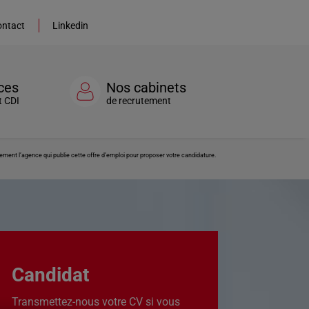
ntact
Linkedin
ces
Nos cabinets
t CDI
de recrutement
ement l’agence qui publie cette offre d’emploi pour proposer votre candidature.
Candidat
Transmettez-nous votre CV si vous