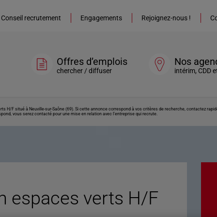
Conseil recrutement
Engagements
Rejoignez-nous !
Co
Offres d’emplois
Nos agen
chercher / diffuser
intérim, CDD e
rts H/F situé à Neuville-sur-Saône (69). Si cette annonce correspond à vos critères de recherche, contactez rapid
spond, vous serez contacté pour une mise en relation avec l’entreprise qui recrute.
en espaces verts H/F