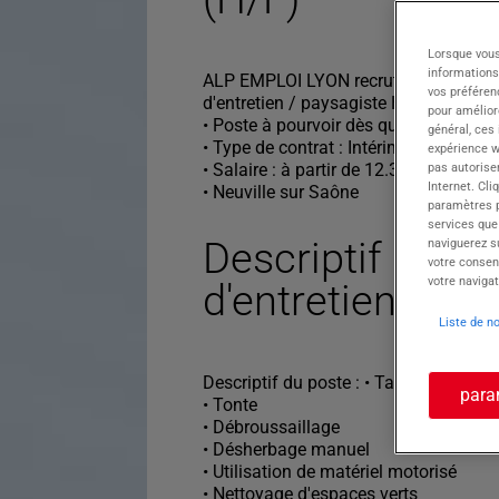
Lorsque vous
informations
ALP EMPLOI LYON recrute pour son cli
vos préféren
d'entretien / paysagiste H/F.
pour améliore
• Poste à pourvoir dès que possible
général, ces
• Type de contrat : Intérim
expérience w
• Salaire : à partir de 12.31€ / h
pas autorise
Internet. Cli
• Neuville sur Saône
paramètres pa
services que
Descriptif du po
naviguerez su
votre consen
votre navigat
d'entretien esp
Liste de n
Descriptif du poste : • Taille de végét
para
• Tonte
• Débroussaillage
• Désherbage manuel
• Utilisation de matériel motorisé
• Nettoyage d'espaces verts