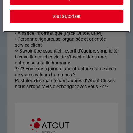
???? Profil recherché & candidature • Formation
Bac +2 (commerce, gestion, ADV...)
tout autoriser
• Expérience sur un poste similaire impérative
• Bonne connaissance du secteur industriel local
• Aisance informatique (Pack Office, CRM)
• Personne rigoureuse, organisée et orientée
service client
⭐ Savoir-être essentiel : esprit d'équipe, simplicité,
bienveillance et envie de s'inscrire dans une
entreprise à taille humaine
???? Envie de rejoindre une structure stable avec
de vraies valeurs humaines ?
Postulez dès maintenant auprès d' Atout Cluses,
nous serons ravis d'échanger avec vous ????