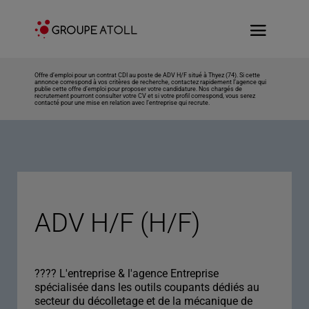
Offre d’emploi pour un contrat CDI au poste de ADV H/F situé à Thyez (74). Si cette
annonce correspond à vos critères de recherche, contactez rapidement l’agence qui
publie cette offre d’emploi pour proposer votre candidature. Nos chargés de
recrutement pourront consulter votre CV et si votre profil correspond, vous serez
contacté pour une mise en relation avec l’entreprise qui recrute.
ADV H/F (H/F)
???? L'entreprise & l'agence Entreprise
spécialisée dans les outils coupants dédiés au
secteur du décolletage et de la mécanique de