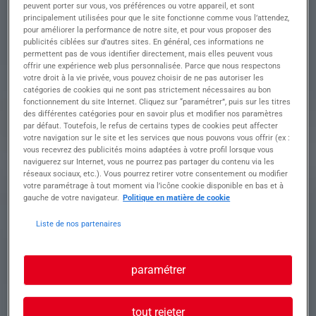
peuvent porter sur vous, vos préférences ou votre appareil, et sont
• Accueil téléphonique et gestion des demandes
principalement utilisées pour que le site fonctionne comme vous l’attendez,
clients (mail / téléphone)
pour améliorer la performance de notre site, et pour vous proposer des
• Analyse et compréhension des besoins clients
publicités ciblées sur d’autres sites. En général, ces informations ne
• Réalisation et envoi des offres de prix
permettent pas de vous identifier directement, mais elles peuvent vous
• Saisie et suivi des commandes / bons de
offrir une expérience web plus personnalisée. Parce que nous respectons
livraison
votre droit à la vie privée, vous pouvez choisir de ne pas autoriser les
catégories de cookies qui ne sont pas strictement nécessaires au bon
• Recherche d'informations (prix, délais,
fonctionnement du site Internet. Cliquez sur “paramétrer”, puis sur les titres
disponibilités) via CRM
des différentes catégories pour en savoir plus et modifier nos paramètres
• Consultation des fournisseurs pour les
par défaut. Toutefois, le refus de certains types de cookies peut affecter
demandes spécifiques
votre navigation sur le site et les services que nous pouvons vous offrir (ex :
• Suivi des dossiers clients et relances si
vous recevrez des publicités moins adaptées à votre profil lorsque vous
naviguerez sur Internet, vous ne pourrez pas partager du contenu via les
nécessaire
réseaux sociaux, etc.). Vous pourrez retirer votre consentement ou modifier
• Garantir un service client de qualité
votre paramétrage à tout moment via l’icône cookie disponible en bas et à
Conditions :
gauche de votre navigateur.
Politique en matière de cookie
• ???? CDI
• ⏰ 35h semaine – possibilité temps partiel
Liste de nos partenaires
• ???? Secteur Thyez
paramétrer
Profil recherché
tout rejeter