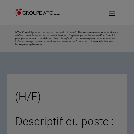
Offre d’emploi pour un contrat au poste de situé à (). Si cette annonce correspond à vos
critères de recherche, contactez rapidement l’agence qui publie cette offre d’emploi
pour proposer votre candidature. Nos chargés de recrutement pourront consulter votre
CV et si votre profil correspond, vous serez contacté pour une mise en relation avec
l’entreprise qui recrute.
(H/F)
Descriptif du poste :