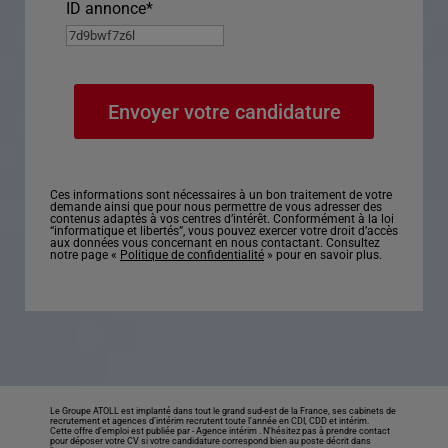
ID annonce
*
Ces informations sont nécessaires à un bon traitement de votre
demande ainsi que pour nous permettre de vous adresser des
contenus adaptés à vos centres d’intérêt. Conformément à la loi
“informatique et libertés”, vous pouvez exercer votre droit d’accès
aux données vous concernant en nous contactant. Consultez
notre page «
Politique de confidentialité
» pour en savoir plus.
Le Groupe ATOLL est implanté dans tout le grand sud-est de la France, ses cabinets de
recrutement et agences d’intérim recrutent toute l’année en CDI, CDD et intérim.
Cette offre d’emploi est publiée par -
Agence intérim
. N’hésitez pas à prendre contact
pour déposer votre CV si votre candidature correspond bien au poste décrit dans