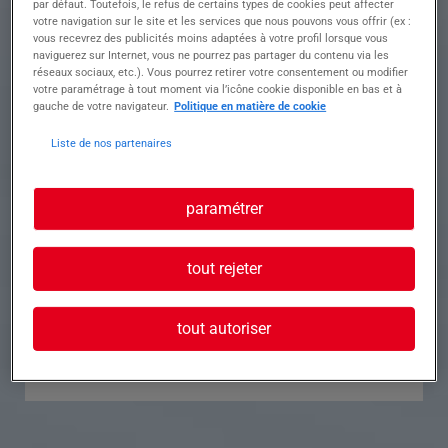
par défaut. Toutefois, le refus de certains types de cookies peut affecter
votre navigation sur le site et les services que nous pouvons vous offrir (ex :
Référence
Annonce n°
vous recevrez des publicités moins adaptées à votre profil lorsque vous
naviguerez sur Internet, vous ne pourrez pas partager du contenu via les
réseaux sociaux, etc.). Vous pourrez retirer votre consentement ou modifier
Contact
votre paramétrage à tout moment via l’icône cookie disponible en bas et à
gauche de votre navigateur.
Politique en matière de cookie
Tél.
Liste de nos partenaires
paramétrer
Postuler à cette offre
tout rejeter
tout autoriser