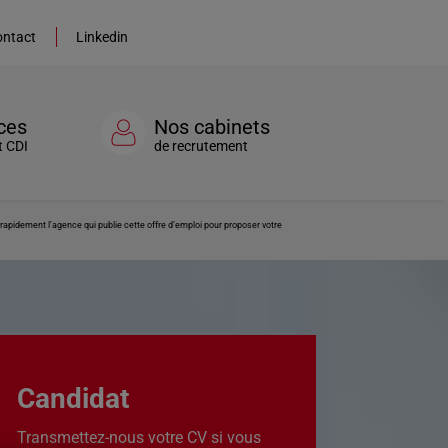
ntact
Linkedin
ces
Nos cabinets
t CDI
de recrutement
apidement l’agence qui publie cette offre d’emploi pour proposer votre
Candidat
Transmettez-nous votre CV si vous