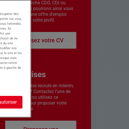
êtes en recherche CDD, CDI ou
intérim. Nous pourrons ainsi vous
contacter si une offre d’emploi
récupérer des
porter sur vous,
correspond à votre profil.
ous l’attendez,
ites. En
frir une
choisir de ne
Déposez votre CV
t du site
 modifier nos
r le site et les
lorsque vous
urrez retirer
 et à gauche de
Entreprises
Votre entreprise recrute en intérim,
CDD ou CDI ? Contactez l’une de
nos agences ou utilisez ce
autoriser
formulaire pour proposer votre
offre d’emploi.