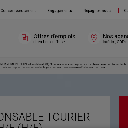
Conseil recrutement
Engagements
Rejoignez-nous !
Co
Offres d’emplois
Nos agen
chercher / diffuser
intérim, CDD e
R VIENNOISERIE H/F situé à Miribel (01). Si cette annonce correspond à vos critères de recherche, contactez r
 profil correspond, vous serez contacté pour une mise en relation avec l’entreprise qui recrute.
ONSABLE TOURIER
/F (H/F)