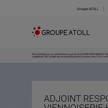
Groupe ATOLL
Offre d’emploi pour un contrat Interim au poste de ADJOINT RESPONSABLE TOURIE
candidature. Nos chargés de recrutement pourront consulter votre CV et si votre
ADJOINT RESP
VIENNOISERIE H