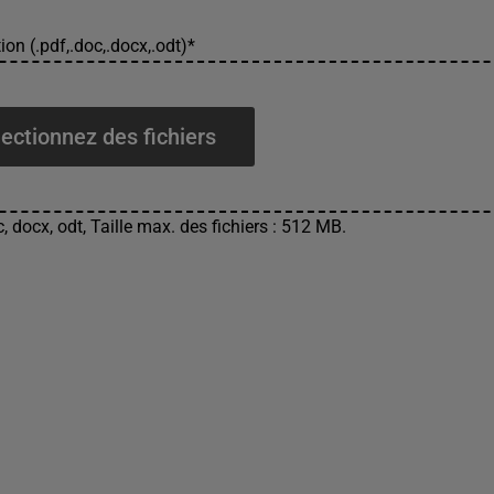
ion (.pdf,.doc,.docx,.odt)
*
ectionnez des fichiers
, docx, odt, Taille max. des fichiers : 512 MB.