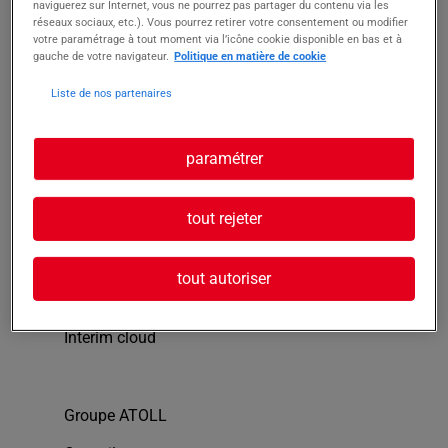
naviguerez sur Internet, vous ne pourrez pas partager du contenu via les
réseaux sociaux, etc.). Vous pourrez retirer votre consentement ou modifier
votre paramétrage à tout moment via l’icône cookie disponible en bas et à
1, place Firmin Gautier - 38000 Grenoble
gauche de votre navigateur.
Politique en matière de cookie
Tél. : 04 76 12 18 70
Liste de nos partenaires
paramétrer
tout rejeter
Offres d’emplois
Agences intérim
tout autoriser
Cabinets de recrutement
Interim cloud
Groupe ATOLL