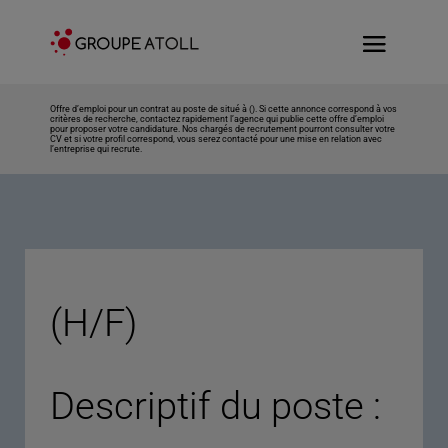
Offre d’emploi pour un contrat au poste de situé à (). Si cette annonce correspond à vos
critères de recherche, contactez rapidement l’agence qui publie cette offre d’emploi
pour proposer votre candidature. Nos chargés de recrutement pourront consulter votre
CV et si votre profil correspond, vous serez contacté pour une mise en relation avec
l’entreprise qui recrute.
(H/F)
Descriptif du poste :