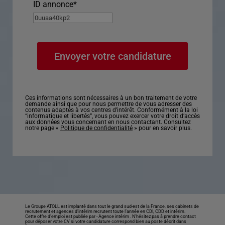
ID annonce
*
Ces informations sont nécessaires à un bon traitement de votre
demande ainsi que pour nous permettre de vous adresser des
contenus adaptés à vos centres d’intérêt. Conformément à la loi
“informatique et libertés”, vous pouvez exercer votre droit d’accès
aux données vous concernant en nous contactant. Consultez
notre page «
Politique de confidentialité
» pour en savoir plus.
Le Groupe ATOLL est implanté dans tout le grand sud-est de la France, ses cabinets de
recrutement et agences d’intérim recrutent toute l’année en CDI, CDD et intérim.
Cette offre d’emploi est publiée par -
Agence intérim
. N’hésitez pas à prendre contact
pour déposer votre CV si votre candidature correspond bien au poste décrit dans