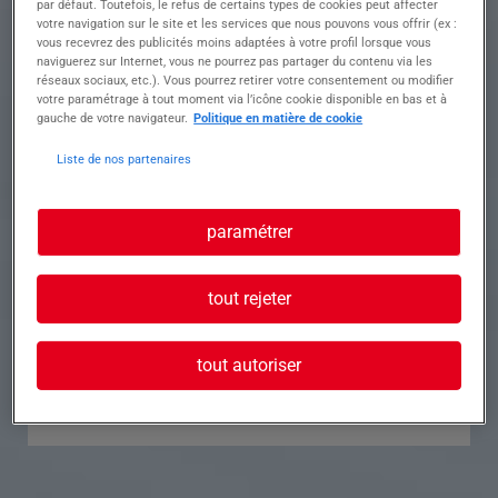
par défaut. Toutefois, le refus de certains types de cookies peut affecter
votre navigation sur le site et les services que nous pouvons vous offrir (ex :
Référence
Annonce n°
vous recevrez des publicités moins adaptées à votre profil lorsque vous
naviguerez sur Internet, vous ne pourrez pas partager du contenu via les
réseaux sociaux, etc.). Vous pourrez retirer votre consentement ou modifier
Contact
votre paramétrage à tout moment via l’icône cookie disponible en bas et à
gauche de votre navigateur.
Politique en matière de cookie
Tél.
Liste de nos partenaires
paramétrer
Postuler à cette offre
tout rejeter
tout autoriser