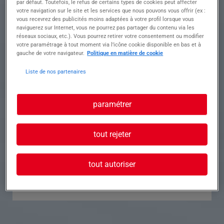
par défaut. Toutefois, le refus de certains types de cookies peut affecter
votre navigation sur le site et les services que nous pouvons vous offrir (ex :
Référence
Annonce n°
vous recevrez des publicités moins adaptées à votre profil lorsque vous
naviguerez sur Internet, vous ne pourrez pas partager du contenu via les
réseaux sociaux, etc.). Vous pourrez retirer votre consentement ou modifier
Contact
votre paramétrage à tout moment via l’icône cookie disponible en bas et à
gauche de votre navigateur.
Politique en matière de cookie
Tél.
Liste de nos partenaires
paramétrer
Postuler à cette offre
tout rejeter
tout autoriser