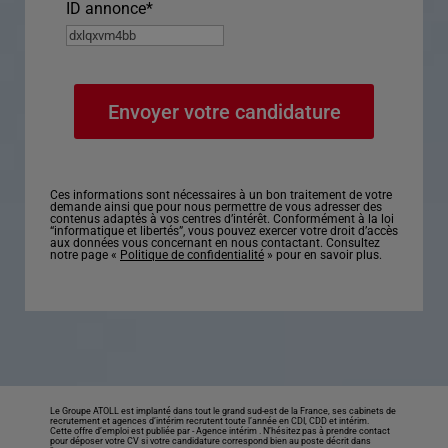
ID annonce
*
Ces informations sont nécessaires à un bon traitement de votre
demande ainsi que pour nous permettre de vous adresser des
contenus adaptés à vos centres d’intérêt. Conformément à la loi
“informatique et libertés”, vous pouvez exercer votre droit d’accès
aux données vous concernant en nous contactant. Consultez
notre page «
Politique de confidentialité
» pour en savoir plus.
Le Groupe ATOLL est implanté dans tout le grand sud-est de la France, ses cabinets de
recrutement et agences d’intérim recrutent toute l’année en CDI, CDD et intérim.
Cette offre d’emploi est publiée par -
Agence intérim
. N’hésitez pas à prendre contact
pour déposer votre CV si votre candidature correspond bien au poste décrit dans