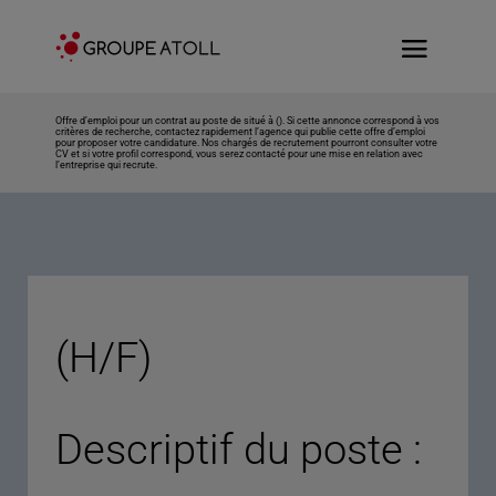
Offre d’emploi pour un contrat au poste de situé à (). Si cette annonce correspond à vos
critères de recherche, contactez rapidement l’agence qui publie cette offre d’emploi
pour proposer votre candidature. Nos chargés de recrutement pourront consulter votre
CV et si votre profil correspond, vous serez contacté pour une mise en relation avec
l’entreprise qui recrute.
(H/F)
Descriptif du poste :