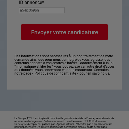
ID annonce
*
Ces informations sont nécessaires à un bon traitement de votre
demande ainsi que pour nous permettre de vous adresser des
contenus adaptés à vos centres d’intérêt. Conformément à la loi
“informatique et libertés”, vous pouvez exercer votre droit d’accès
aux données vous concernant en nous contactant. Consultez
notre page «
Politique de confidentialité
» pour en savoir plus.
Le Groupe ATOLL est implanté dans tout le grand sud-est de la France, ses cabinets de
recrutement et agences d’intérim recrutent toute l’année en CDI, CDD et intérim.
Cette offre d’emploi est publiée par -
Agence intérim
. N’hésitez pas à prendre contact
pour déposer votre CV si votre candidature correspond bien au poste décrit dans