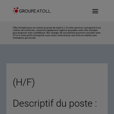
Offre d’emploi pour un contrat au poste de situé à (). Si cette annonce correspond à vos
critères de recherche, contactez rapidement l’agence qui publie cette offre d’emploi
pour proposer votre candidature. Nos chargés de recrutement pourront consulter votre
CV et si votre profil correspond, vous serez contacté pour une mise en relation avec
l’entreprise qui recrute.
(H/F)
Descriptif du poste :