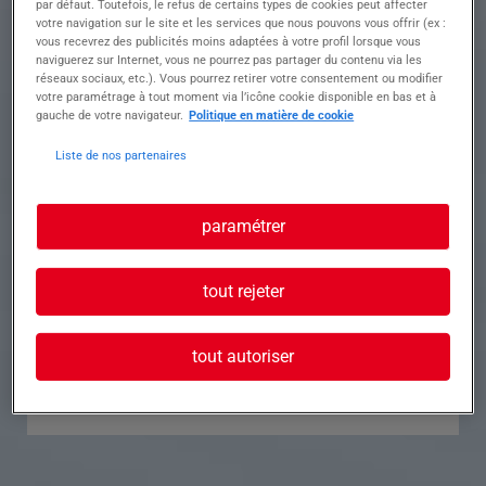
par défaut. Toutefois, le refus de certains types de cookies peut affecter
votre navigation sur le site et les services que nous pouvons vous offrir (ex :
Référence
Annonce n°
vous recevrez des publicités moins adaptées à votre profil lorsque vous
naviguerez sur Internet, vous ne pourrez pas partager du contenu via les
réseaux sociaux, etc.). Vous pourrez retirer votre consentement ou modifier
Contact
votre paramétrage à tout moment via l’icône cookie disponible en bas et à
gauche de votre navigateur.
Politique en matière de cookie
Tél.
Liste de nos partenaires
paramétrer
Postuler à cette offre
tout rejeter
tout autoriser