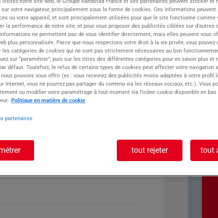
 visitez notre site web, le Groupe Randstad France et ses partenaires peuvent stocker et 
 sur votre navigateur, principalement sous la forme de cookies. Ces informations peuvent 
ste :
ces ou votre appareil, et sont principalement utilisées pour que le site fonctionne comme v
r la performance de notre site, et pour vous proposer des publicités ciblées sur d’autres s
 informations ne permettent pas de vous identifier directement, mais elles peuvent vous of
eb plus personnalisée. Parce que nous respectons votre droit à la vie privée, vous pouvez 
r les catégories de cookies qui ne sont pas strictement nécessaires au bon fonctionnemen
quez sur “paramétrer”, puis sur les titres des différentes catégories pour en savoir plus et
r défaut. Toutefois, le refus de certains types de cookies peut affecter votre navigation su
 nous pouvons vous offrir (ex : vous recevrez des publicités moins adaptées à votre profil 
r Internet, vous ne pourrez pas partager du contenu via les réseaux sociaux, etc.). Vous po
tement ou modifier votre paramétrage à tout moment via l’icône cookie disponible en bas
eur.
Politique en matière de cookie
os partenaires
métrer
tout rejeter
tout 