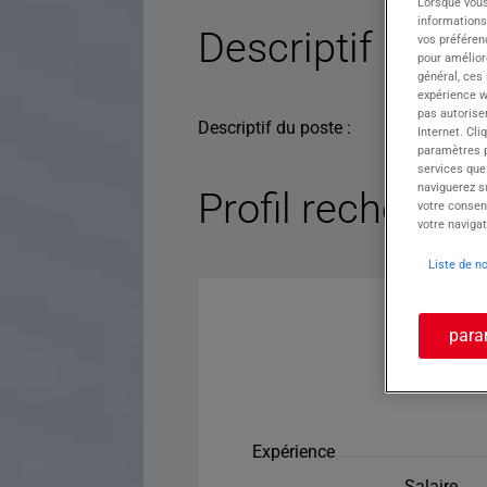
Lorsque vous
informations
Descriptif du po
vos préféren
pour améliore
général, ces
expérience w
pas autorise
Descriptif du poste :
Internet. Cli
paramètres pa
services que
naviguerez su
Profil recherché
votre consen
votre navigat
Liste de n
para
Expérience
Salaire