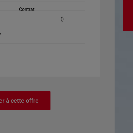
Contrat
()
°
er à cette offre