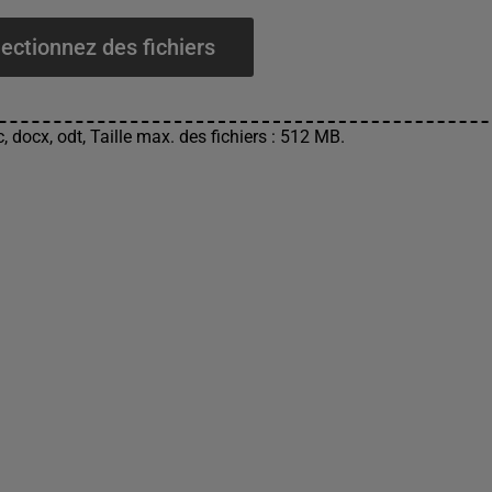
ectionnez des fichiers
, docx, odt, Taille max. des fichiers : 512 MB.