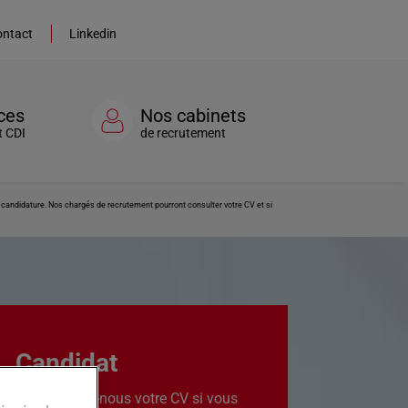
ntact
Linkedin
ces
Nos cabinets
t CDI
de recrutement
re candidature. Nos chargés de recrutement pourront consulter votre CV et si
Candidat
Transmettez-nous votre CV si vous