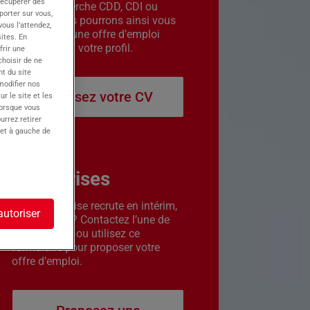
récupérer des
êtes en recherche CDD, CDI ou
porter sur vous,
intérim. Nous pourrons ainsi vous
ous l’attendez,
contacter si une offre d’emploi
ites. En
correspond à votre profil.
frir une
choisir de ne
t du site
 modifier nos
Déposez votre CV
r le site et les
lorsque vous
urrez retirer
 et à gauche de
Entreprises
Votre entreprise recrute en intérim,
autoriser
CDD ou CDI ? Contactez l’une de
nos agences ou utilisez ce
formulaire pour proposer votre
offre d’emploi.