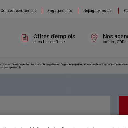
Conseil recrutement
Engagements
Rejoignez-nous !
Co
Offres d’emplois
Nos agen
chercher / diffuser
intérim, CDD e
ond à vos critères de recherche, contactez rapidement l’agence qui publie cette offre d’emploi pour proposer vot
reprise qui recrute.