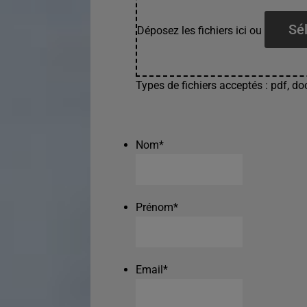
Sél
Déposez les fichiers ici ou
Types de fichiers acceptés : pdf, doc
Nom
*
Prénom
*
Email
*