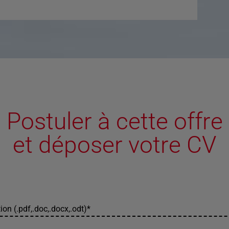
Postuler à cette offre
et déposer votre CV
ion (.pdf,.doc,.docx,.odt)
*