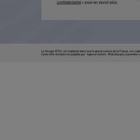
confidentialité
» pour en savoir plus.
Le Groupe ATOLL est implanté dans tout le grand sud-est de la France, ses cabi
Cette offre d’emploi est publiée par -
Agence intérim
. N’hésitez pas à prendre 