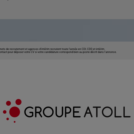
nets de recrutement et agences d’intérim recrutent toute l’année en CDI, CDD et intérim.
contact pour déposer votre CV si votre candidature correspond bien au poste décrit dans l'annonce.