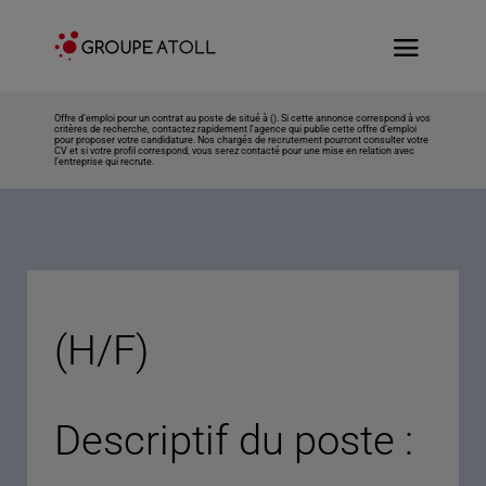
Offre d’emploi pour un contrat au poste de situé à (). Si cette annonce correspond à vos
critères de recherche, contactez rapidement l’agence qui publie cette offre d’emploi
pour proposer votre candidature. Nos chargés de recrutement pourront consulter votre
CV et si votre profil correspond, vous serez contacté pour une mise en relation avec
l’entreprise qui recrute.
(H/F)
Descriptif du poste :