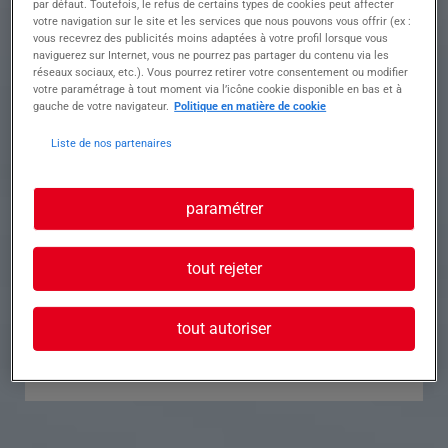
par défaut. Toutefois, le refus de certains types de cookies peut affecter
votre navigation sur le site et les services que nous pouvons vous offrir (ex :
Référence
Annonce n°
vous recevrez des publicités moins adaptées à votre profil lorsque vous
naviguerez sur Internet, vous ne pourrez pas partager du contenu via les
réseaux sociaux, etc.). Vous pourrez retirer votre consentement ou modifier
Contact
votre paramétrage à tout moment via l’icône cookie disponible en bas et à
gauche de votre navigateur.
Politique en matière de cookie
Tél.
Liste de nos partenaires
paramétrer
Postuler à cette offre
tout rejeter
tout autoriser