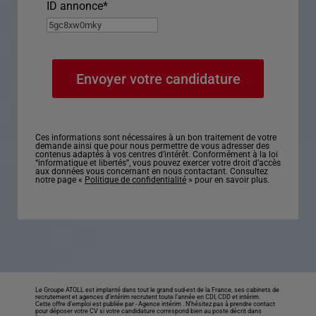
ID annonce
*
Ces informations sont nécessaires à un bon traitement de votre
demande ainsi que pour nous permettre de vous adresser des
contenus adaptés à vos centres d’intérêt. Conformément à la loi
“informatique et libertés”, vous pouvez exercer votre droit d’accès
aux données vous concernant en nous contactant. Consultez
notre page «
Politique de confidentialité
» pour en savoir plus.
Le Groupe ATOLL est implanté dans tout le grand sud-est de la France, ses cabinets de
recrutement et agences d’intérim recrutent toute l’année en CDI, CDD et intérim.
Cette offre d’emploi est publiée par -
Agence intérim
. N’hésitez pas à prendre contact
pour déposer votre CV si votre candidature correspond bien au poste décrit dans