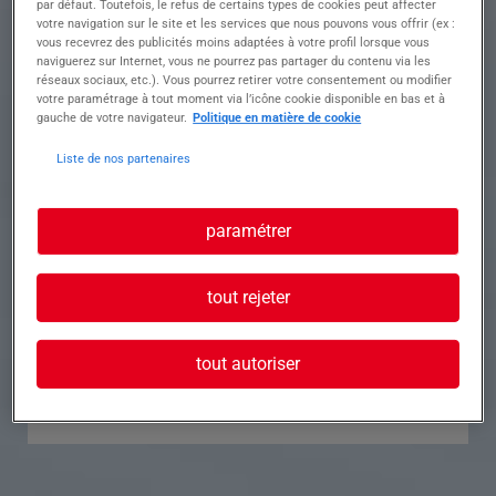
par défaut. Toutefois, le refus de certains types de cookies peut affecter
votre navigation sur le site et les services que nous pouvons vous offrir (ex :
Référence
Annonce n°
vous recevrez des publicités moins adaptées à votre profil lorsque vous
naviguerez sur Internet, vous ne pourrez pas partager du contenu via les
réseaux sociaux, etc.). Vous pourrez retirer votre consentement ou modifier
Contact
votre paramétrage à tout moment via l’icône cookie disponible en bas et à
gauche de votre navigateur.
Politique en matière de cookie
Tél.
Liste de nos partenaires
paramétrer
Postuler à cette offre
tout rejeter
tout autoriser