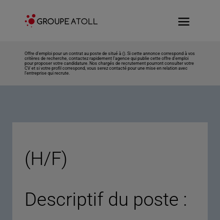
Offre d’emploi pour un contrat au poste de situé à (). Si cette annonce correspond à vos
critères de recherche, contactez rapidement l’agence qui publie cette offre d’emploi
pour proposer votre candidature. Nos chargés de recrutement pourront consulter votre
CV et si votre profil correspond, vous serez contacté pour une mise en relation avec
l’entreprise qui recrute.
(H/F)
Descriptif du poste :