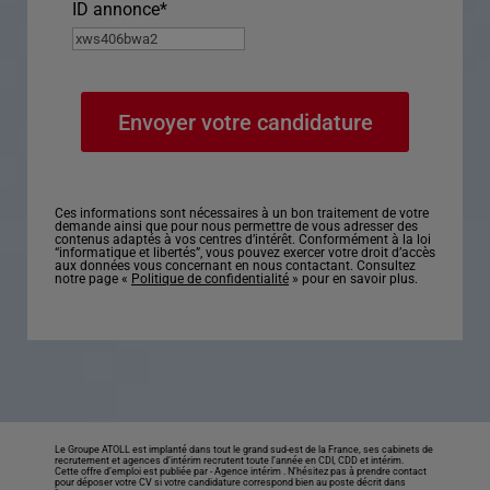
ID annonce
*
Ces informations sont nécessaires à un bon traitement de votre
demande ainsi que pour nous permettre de vous adresser des
contenus adaptés à vos centres d’intérêt. Conformément à la loi
“informatique et libertés”, vous pouvez exercer votre droit d’accès
aux données vous concernant en nous contactant. Consultez
notre page «
Politique de confidentialité
» pour en savoir plus.
Le Groupe ATOLL est implanté dans tout le grand sud-est de la France, ses cabinets de
recrutement et agences d’intérim recrutent toute l’année en CDI, CDD et intérim.
Cette offre d’emploi est publiée par -
Agence intérim
. N’hésitez pas à prendre contact
pour déposer votre CV si votre candidature correspond bien au poste décrit dans