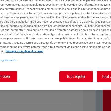
 visitez notre site web, le Groupe Randstad France et ses partenaires peuvent stocker et 
 sur votre navigateur, principalement sous la forme de cookies. Ces informations peuvent 
ste :
ces ou votre appareil, et sont principalement utilisées pour que le site fonctionne comme v
r la performance de notre site, et pour vous proposer des publicités ciblées sur d’autres s
 informations ne permettent pas de vous identifier directement, mais elles peuvent vous of
eb plus personnalisée. Parce que nous respectons votre droit à la vie privée, vous pouvez 
r les catégories de cookies qui ne sont pas strictement nécessaires au bon fonctionnemen
quez sur “paramétrer”, puis sur les titres des différentes catégories pour en savoir plus et
r défaut. Toutefois, le refus de certains types de cookies peut affecter votre navigation su
 nous pouvons vous offrir (ex : vous recevrez des publicités moins adaptées à votre profil 
r Internet, vous ne pourrez pas partager du contenu via les réseaux sociaux, etc.). Vous po
tement ou modifier votre paramétrage à tout moment via l’icône cookie disponible en bas
eur.
Politique en matière de cookie
os partenaires
métrer
tout rejeter
tout 