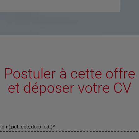
Postuler à cette offre
et déposer votre CV
ion (.pdf,.doc,.docx,.odt)
*