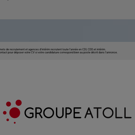
nets de recrutement et agences d’intérim recrutent toute l’année en CDI, CDD et intérim.
contact pour déposer votre CV si votre candidature correspond bien au poste décrit dans l'annonce.