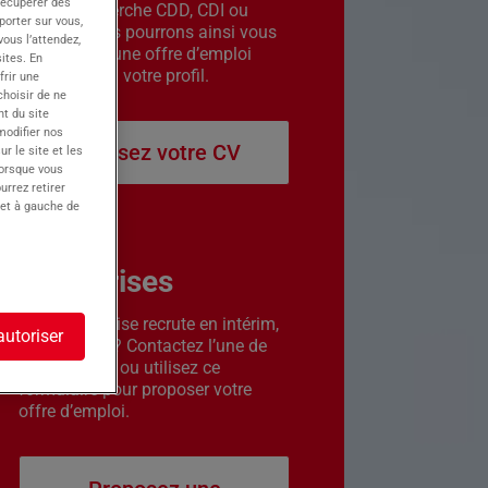
récupérer des
êtes en recherche CDD, CDI ou
porter sur vous,
intérim. Nous pourrons ainsi vous
ous l’attendez,
contacter si une offre d’emploi
ites. En
correspond à votre profil.
frir une
choisir de ne
t du site
 modifier nos
Déposez votre CV
r le site et les
lorsque vous
urrez retirer
 et à gauche de
Entreprises
Votre entreprise recrute en intérim,
autoriser
CDD ou CDI ? Contactez l’une de
nos agences ou utilisez ce
formulaire pour proposer votre
offre d’emploi.