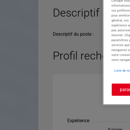
Lorsque vous
informations
Descriptif du po
vos préféren
pour améliore
général, ces
expérience w
pas autorise
Descriptif du poste :
Internet. Cli
paramètres pa
services que
naviguerez su
Profil recherché
votre consen
votre navigat
Liste de n
para
Expérience
Salaire