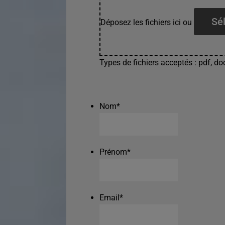
Sél
Déposez les fichiers ici ou
Types de fichiers acceptés : pdf, doc
Nom
*
Prénom
*
Email
*