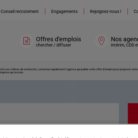
Conseil recrutement
Engagements
Rejoignez-nous !
Co
Offres d’emplois
Nos agen
chercher / diffuser
intérim, CDD e
ond à vos critères de recherche, contactez rapidement l’agence qui publie cette offre d’emploi pour proposer vot
reprise qui recrute.