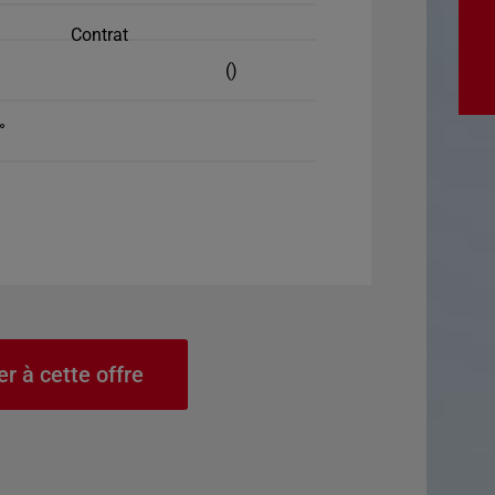
Contrat
()
°
er à cette offre