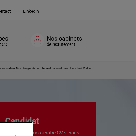
ntact
Linkedin
ces
Nos cabinets
t CDI
de recrutement
re candidature. Nos chargés de recrutement pourront consulter votre CV et si
Candidat
Transmettez-nous votre CV si vous