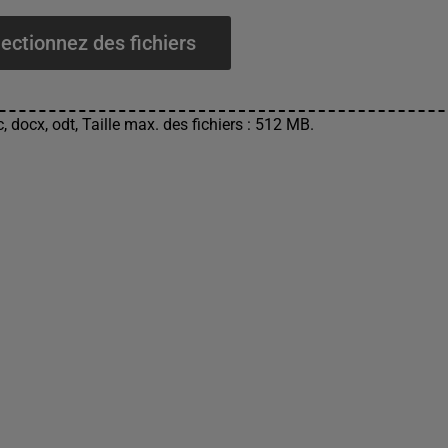
ectionnez des fichiers
, docx, odt, Taille max. des fichiers : 512 MB.