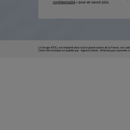
confidentialité
» pour en savoir plus.
Le Groupe ATOLL est implanté dans tout le grand sud-est de la France, ses cabi
Cette offre d’emploi est publiée par -
Agence intérim
. N’hésitez pas à prendre 