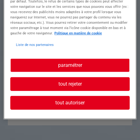
par défaut. Toutefois, le refus de certains types de cookies peut affecter
votre navigation sur le site et les services que nous pouvons vous offrir (ex :
Référence
Annonce n°
vous recevrez des publicités moins adaptées à votre profil lorsque vous
naviguerez sur Internet, vous ne pourrez pas partager du contenu via les
réseaux sociaux, etc.). Vous pourrez retirer votre consentement ou modifier
Contact
votre paramétrage à tout moment via l’icône cookie disponible en bas et à
gauche de votre navigateur.
Politique en matière de cookie
Tél.
Liste de nos partenaires
paramétrer
Postuler à cette offre
tout rejeter
tout autoriser