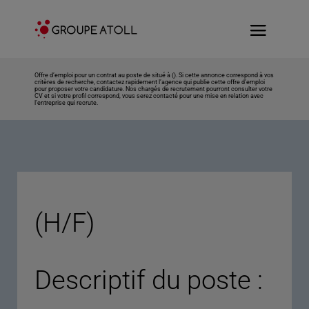
Offre d’emploi pour un contrat au poste de situé à (). Si cette annonce correspond à vos
critères de recherche, contactez rapidement l’agence qui publie cette offre d’emploi
pour proposer votre candidature. Nos chargés de recrutement pourront consulter votre
CV et si votre profil correspond, vous serez contacté pour une mise en relation avec
l’entreprise qui recrute.
(H/F)
Descriptif du poste :