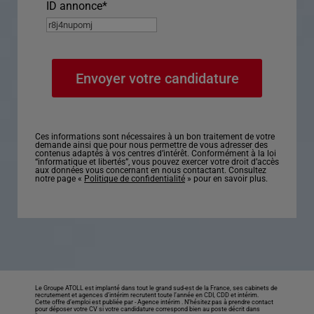
ID annonce
*
Ces informations sont nécessaires à un bon traitement de votre
demande ainsi que pour nous permettre de vous adresser des
contenus adaptés à vos centres d’intérêt. Conformément à la loi
“informatique et libertés”, vous pouvez exercer votre droit d’accès
aux données vous concernant en nous contactant. Consultez
notre page «
Politique de confidentialité
» pour en savoir plus.
Le Groupe ATOLL est implanté dans tout le grand sud-est de la France, ses cabinets de
recrutement et agences d’intérim recrutent toute l’année en CDI, CDD et intérim.
Cette offre d’emploi est publiée par -
Agence intérim
. N’hésitez pas à prendre contact
pour déposer votre CV si votre candidature correspond bien au poste décrit dans